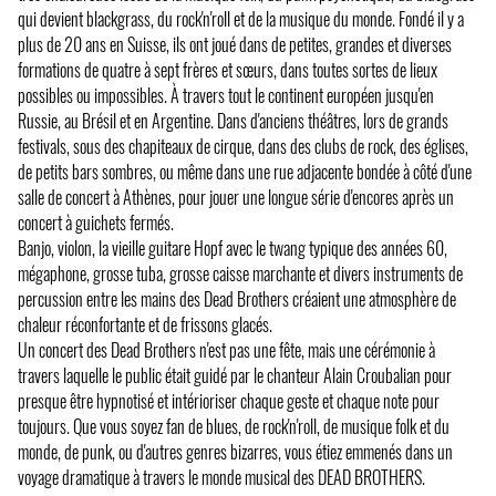
qui devient blackgrass, du rock'n'roll et de la musique du monde. Fondé il y a
plus de 20 ans en Suisse, ils ont joué dans de petites, grandes et diverses
formations de quatre à sept frères et sœurs, dans toutes sortes de lieux
possibles ou impossibles. À travers tout le continent européen jusqu'en
Russie, au Brésil et en Argentine. Dans d'anciens théâtres, lors de grands
festivals, sous des chapiteaux de cirque, dans des clubs de rock, des églises,
de petits bars sombres, ou même dans une rue adjacente bondée à côté d'une
salle de concert à Athènes, pour jouer une longue série d'encores après un
concert à guichets fermés.
Banjo, violon, la vieille guitare Hopf avec le twang typique des années 60,
mégaphone, grosse tuba, grosse caisse marchante et divers instruments de
percussion entre les mains des Dead Brothers créaient une atmosphère de
chaleur réconfortante et de frissons glacés.
Un concert des Dead Brothers n'est pas une fête, mais une cérémonie à
travers laquelle le public était guidé par le chanteur Alain Croubalian pour
presque être hypnotisé et intérioriser chaque geste et chaque note pour
toujours. Que vous soyez fan de blues, de rock'n'roll, de musique folk et du
monde, de punk, ou d'autres genres bizarres, vous étiez emmenés dans un
voyage dramatique à travers le monde musical des DEAD BROTHERS.