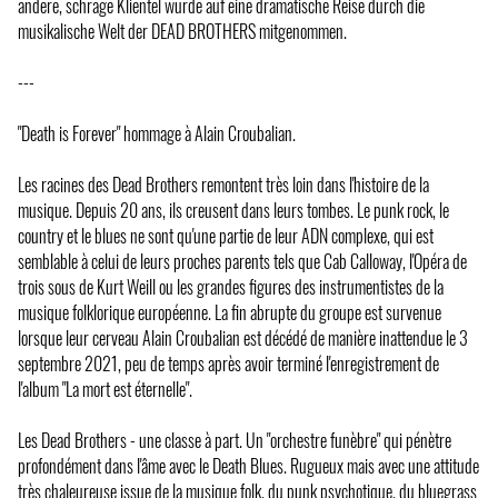
andere, schräge Klientel wurde auf eine dramatische Reise durch die
musikalische Welt der DEAD BROTHERS mitgenommen.
---
"Death is Forever" hommage à Alain Croubalian.
Les racines des Dead Brothers remontent très loin dans l'histoire de la
musique. Depuis 20 ans, ils creusent dans leurs tombes. Le punk rock, le
country et le blues ne sont qu'une partie de leur ADN complexe, qui est
semblable à celui de leurs proches parents tels que Cab Calloway, l'Opéra de
trois sous de Kurt Weill ou les grandes figures des instrumentistes de la
musique folklorique européenne. La fin abrupte du groupe est survenue
lorsque leur cerveau Alain Croubalian est décédé de manière inattendue le 3
septembre 2021, peu de temps après avoir terminé l'enregistrement de
l'album "La mort est éternelle".
Les Dead Brothers - une classe à part. Un "orchestre funèbre" qui pénètre
profondément dans l'âme avec le Death Blues. Rugueux mais avec une attitude
très chaleureuse issue de la musique folk, du punk psychotique, du bluegrass