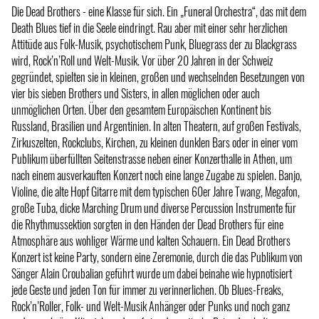
Die Dead Brothers - eine Klasse für sich. Ein „Funeral Orchestra“, das mit dem
Death Blues tief in die Seele eindringt. Rau aber mit einer sehr herzlichen
Attitüde aus Folk-Musik, psychotischem Punk, Bluegrass der zu Blackgrass
wird, Rock’n’Roll und Welt-Musik. Vor über 20 Jahren in der Schweiz
gegründet, spielten sie in kleinen, großen und wechselnden Besetzungen von
vier bis sieben Brothers und Sisters, in allen möglichen oder auch
unmöglichen Orten. Über den gesamtem Europäischen Kontinent bis
Russland, Brasilien und Argentinien. In alten Theatern, auf großen Festivals,
Zirkuszelten, Rockclubs, Kirchen, zu kleinen dunklen Bars oder in einer vom
Publikum überfüllten Seitenstrasse neben einer Konzerthalle in Athen, um
nach einem ausverkauften Konzert noch eine lange Zugabe zu spielen. Banjo,
Violine, die alte Hopf Gitarre mit dem typischen 60er Jahre Twang, Megafon,
große Tuba, dicke Marching Drum und diverse Percussion Instrumente für
die Rhythmussektion sorgten in den Händen der Dead Brothers für eine
Atmosphäre aus wohliger Wärme und kalten Schauern. Ein Dead Brothers
Konzert ist keine Party, sondern eine Zeremonie, durch die das Publikum von
Sänger Alain Croubalian geführt wurde um dabei beinahe wie hypnotisiert
jede Geste und jeden Ton für immer zu verinnerlichen. Ob Blues-Freaks,
Rock’n’Roller, Folk- und Welt-Musik Anhänger oder Punks und noch ganz