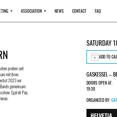
ETING
ASSOCIATION
NEWS
CONTACT
FAQ
SATURDAY 1
RN
ADD TO CA
schen proben seit
GASKESSEL – B
sam mit ihren
Herbst 2023 vor
DOORS OPEN AT:
 6 Bands gemeinsam
19:30
ssshow. Egal ob Pop,
ieren.
ORGANIZED BY:
GA