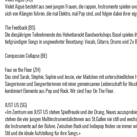
Violet Aiguë besteht aus zwei jungen Frauen, die rappen, Instrumente spielen und
sich von Klängen führen, die mal Elektro, mal Pop sind, und folgen dabei ihrer ei
The Feedback (BS)
Die diesjährigen Teilnehmende des Helvetiarockt Bandworkshops Basel spielen ih
tiefgründigen Songs in ungewohnter Besetzung: Vocals, Gitarre, Drums und 2x B
Compassion Collapse (BE)
Four on the Floor (ZH)
Das sind Sarah, Stephie, Sophie und Jessie, vier Mädchen mit unterschiedlichen 
Sängerinnen und Songwriterinnen mit einer gemeinsamen Leidenschaft für Musi
kombiniert Elemente aus Pop und Rock. Wir sind Four On The Floor.
JUST US (SG)
«Im Zentrum von JUST US stehen Spielfreude und der Drang, Neues auszuprobi
stehen die vier jungen Multiinstrumentalistinnen aus St.Gallen nie still und wec
die Instrumente auf der Bühne. Zwischen Rock und Indiepop finden sie immer w
Stil und die ideale Aufstellung für ihre Songs.»