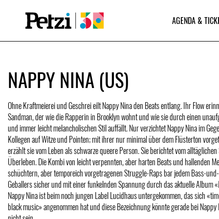
AGENDA & TICK
NAPPY NINA (US)
Ohne Kraftmeierei und Geschrei eilt Nappy Nina den Beats entlang. Ihr Flow eri
Sandman, der wie die Rapperin in Brooklyn wohnt und wie sie durch einen unauf
und immer leicht melancholischen Stil auffällt. Nur verzichtet Nappy Nina im Geg
Kollegen auf Witze und Pointen; mit ihrer nur minimal über dem Flüsterton vorg
erzählt sie vom Leben als schwarze queere Person. Sie berichtet vom alltäglichen
Überleben. Die Kombi von leicht verpennten, aber harten Beats und hallenden Mel
schüchtern, aber temporeich vorgetragenen Struggle-Raps bar jedem Bass-un
Geballers sicher und mit einer funkelnden Spannung durch das aktuelle Album 
Nappy Nina ist beim noch jungen Label Lucidhaus untergekommen, das sich «tim
black music» angenommen hat und diese Bezeichnung könnte gerade bei Nappy 
nicht sein.