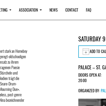
ETING
ASSOCIATION
NEWS
CONTACT
FAQ
SATURDAY 9
nnert stark an Homeboy
ADD TO CA
geregt-oldschooligen
ensatz zu ihrem
PALACE – ST. G
etragenen Poesie
 Stürcheln und
DOORS OPEN AT:
odien trägt die
20:00
d-Snare-Drum-
«Mourning Due».
ORGANIZED BY:
PA
eless, post-genre
Nina bezeichnender