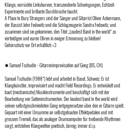
Klänge, verrückte Linkskurven, transzendente Schwingungen, Echtzeit-
Experimente und brillante Durchbrüche taucht.
A Place to Bury Strangers sind der Sänger und Gitarrist Oliver Ackermann,
der Bassist John Fedowitz und die Schlagzeugerin Sandra Fedowitz, und
zusammen sind sie gekommen, den Titel „Loudest Band in the world“ zu
verteidigen und euren Ohren in ewiger Erinnerung zu bleiben!
Gehörschutz vor Ort erhältlich <3
✺ Samuel Tschudin - Gitarrenimprovisation auf Gong (BS, CH)
Samuel Tschudin (1988*) lebt und arbeitet in Basel, Schweiz. Er ist
Klangkünstler, improvisiert und macht Field Recordings. Er entwickelt und
baut (mechanische) Musikinstrumente und beschäftigt sich mit der
Bearbeitung von Saiteninstrumenten. Der loudest band in the world wird
seinen selbstgeschmiedeten Gong entgegensetzen über den er Gitarre spielt.
Gepaart mit einer Unsumme an selbstgebauten Effektpedalen und mit
grossem Tremoli, das als analoger Drumcomputer für treibende Rhythmen
sorgt, entstehen Klangwelten poetisch, lärmig; immer d.i.y.