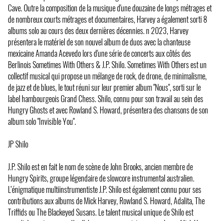
Cave. Outre la composition de la musique d'une douzaine de longs métrages et
de nombreux courts métrages et documentaires, Harvey a également sorti 8
albums solo au cours des deux dernières décennies. n 2023, Harvey
présentera le matériel de son nouvel album de duos avec la chanteuse
mexicaine Amanda Acevedo lors d'une série de concerts aux côtés des
Berlinois Sometimes With Others & J.P. Shilo. Sometimes With Others est un
collectif musical qui propose un mélange de rock, de drone, de minimalisme,
de jazz et de blues, le tout réuni sur leur premier album "Nous", sorti sur le
label hambourgeois Grand Chess. Shilo, connu pour son travail au sein des
Hungry Ghosts et avec Rowland S. Howard, présentera des chansons de son
album solo "Invisible You".
JP Shilo
J.P. Shilo est en fait le nom de scène de John Brooks, ancien membre de
Hungry Spirits, groupe légendaire de slowcore instrumental australien.
L’énigmatique multiinstrumentiste J.P. Shilo est également connu pour ses
contributions aux albums de Mick Harvey, Rowland S. Howard, Adalita, The
Triffids ou The Blackeyed Susans. Le talent musical unique de Shilo est