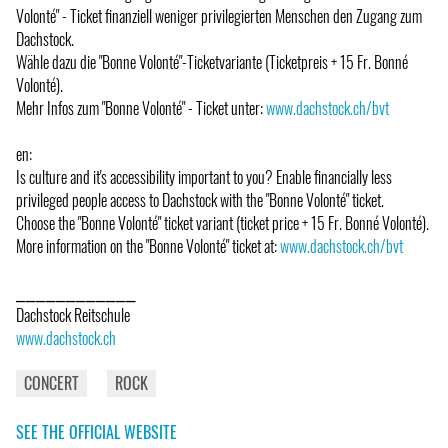
Volonté" - Ticket finanziell weniger privilegierten Menschen den Zugang zum
Dachstock.
Wähle dazu die "Bonne Volonté"-Ticketvariante (Ticketpreis + 15 Fr. Bonné
Volonté).
Mehr Infos zum "Bonne Volonté" - Ticket unter:
www.dachstock.ch/bvt
en:
Is culture and it's accessibility important to you? Enable financially less
privileged people access to Dachstock with the "Bonne Volonté" ticket.
Choose the "Bonne Volonté" ticket variant (ticket price + 15 Fr. Bonné Volonté).
More information on the "Bonne Volonté" ticket at:
www.dachstock.ch/bvt
⎯⎯⎯⎯⎯⎯⎯⎯⎯⎯⎯⎯
Dachstock Reitschule
www.dachstock.ch
CONCERT
ROCK
SEE THE OFFICIAL WEBSITE