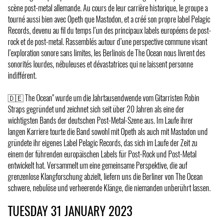
scène post-metal allemande. Au cours de leur carrière historique, le groupe a
tourné aussi bien avec Opeth que Mastodon, et a créé son propre label Pelagic
Records, devenu au fil du temps l’un des principaux labels européens de post-
rock et de post-metal. Rassemblés autour d’une perspective commune visant
l’exploration sonore sans limites, les Berlinois de The Ocean nous livrent des
sonorités lourdes, nébuleuses et dévastatrices qui ne laissent personne
indifférent.
🇩🇪 The Ocean" wurde um die Jahrtausendwende vom Gitarristen Robin
Straps gegründet und zeichnet sich seit über 20 Jahren als eine der
wichtigsten Bands der deutschen Post-Metal-Szene aus. Im Laufe ihrer
langen Karriere tourte die Band sowohl mit Opeth als auch mit Mastodon und
gründete ihr eigenes Label Pelagic Records, das sich im Laufe der Zeit zu
einem der führenden europäischen Labels für Post-Rock und Post-Metal
entwickelt hat. Versammelt um eine gemeinsame Perspektive, die auf
grenzenlose Klangforschung abzielt, liefern uns die Berliner von The Ocean
schwere, nebulöse und verheerende Klänge, die niemanden unberührt lassen.
TUESDAY 31 JANUARY 2023