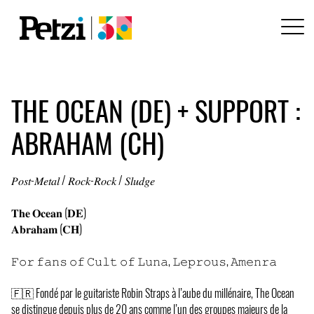
THE OCEAN (DE) + SUPPORT :
ABRAHAM (CH)
𝑃𝑜𝑠𝑡-𝑀𝑒𝑡𝑎𝑙 / 𝑅𝑜𝑐𝑘-𝑅𝑜𝑐𝑘 / 𝑆𝑙𝑢𝑑𝑔𝑒
𝐓𝐡𝐞 𝐎𝐜𝐞𝐚𝐧 (𝐃𝐄)
𝐀𝐛𝐫𝐚𝐡𝐚𝐦 (𝐂𝐇)
𝙵𝚘𝚛 𝚏𝚊𝚗𝚜 𝚘𝚏 𝙲𝚞𝚕𝚝 𝚘𝚏 𝙻𝚞𝚗𝚊, 𝙻𝚎𝚙𝚛𝚘𝚞𝚜, 𝙰𝚖𝚎𝚗𝚛𝚊
🇫🇷 Fondé par le guitariste Robin Straps à l’aube du millénaire, The Ocean
se distingue depuis plus de 20 ans comme l’un des groupes majeurs de la