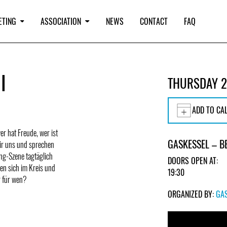
ETING
ASSOCIATION
NEWS
CONTACT
FAQ
I
THURSDAY 2
ADD TO CA
er hat Freude, wer ist
GASKESSEL – B
wir uns und sprechen
ng-Szene tagtäglich
DOORS OPEN AT:
en sich im Kreis und
19:30
r für wen?
ORGANIZED BY:
GA