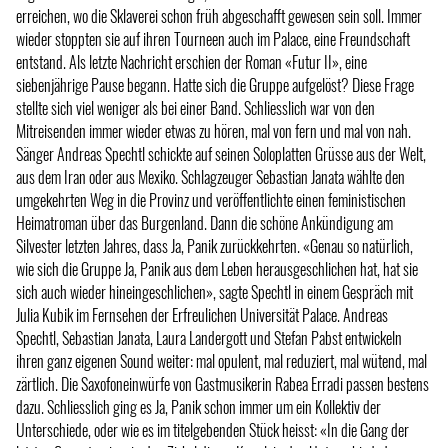
erreichen, wo die Sklaverei schon früh abgeschafft gewesen sein soll. Immer
wieder stoppten sie auf ihren Tourneen auch im Palace, eine Freundschaft
entstand. Als letzte Nachricht erschien der Roman «Futur II», eine
siebenjährige Pause begann. Hatte sich die Gruppe aufgelöst? Diese Frage
stellte sich viel weniger als bei einer Band. Schliesslich war von den
Mitreisenden immer wieder etwas zu hören, mal von fern und mal von nah.
Sänger Andreas Spechtl schickte auf seinen Soloplatten Grüsse aus der Welt,
aus dem Iran oder aus Mexiko. Schlagzeuger Sebastian Janata wählte den
umgekehrten Weg in die Provinz und veröffentlichte einen feministischen
Heimatroman über das Burgenland. Dann die schöne Ankündigung am
Silvester letzten Jahres, dass Ja, Panik zurückkehrten. «Genau so natürlich,
wie sich die Gruppe Ja, Panik aus dem Leben herausgeschlichen hat, hat sie
sich auch wieder hineingeschlichen», sagte Spechtl in einem Gespräch mit
Julia Kubik im Fernsehen der Erfreulichen Universität Palace. Andreas
Spechtl, Sebastian Janata, Laura Landergott und Stefan Pabst entwickeln
ihren ganz eigenen Sound weiter: mal opulent, mal reduziert, mal wütend, mal
zärtlich. Die Saxofoneinwürfe von Gastmusikerin Rabea Erradi passen bestens
dazu. Schliesslich ging es Ja, Panik schon immer um ein Kollektiv der
Unterschiede, oder wie es im titelgebenden Stück heisst: «In die Gang der