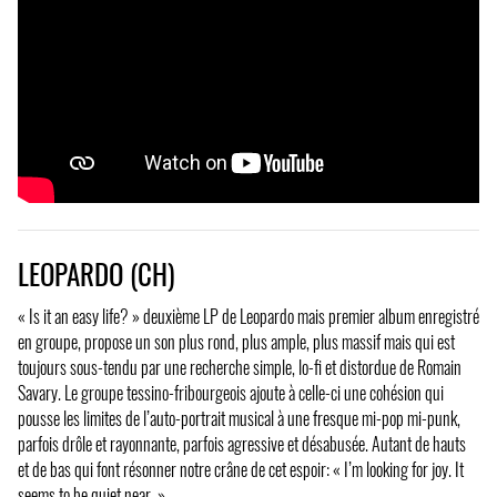
LEOPARDO (CH)
« Is it an easy life? » deuxième LP de Leopardo mais premier album enregistré
en groupe, propose un son plus rond, plus ample, plus massif mais qui est
toujours sous-tendu par une recherche simple, lo-fi et distordue de Romain
Savary. Le groupe tessino-fribourgeois ajoute à celle-ci une cohésion qui
pousse les limites de l’auto-portrait musical à une fresque mi-pop mi-punk,
parfois drôle et rayonnante, parfois agressive et désabusée. Autant de hauts
et de bas qui font résonner notre crâne de cet espoir: « I’m looking for joy. It
seems to be quiet near. ».