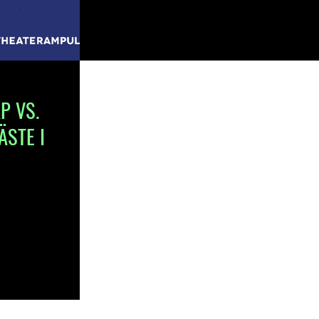
P VS.
ÄSTE I