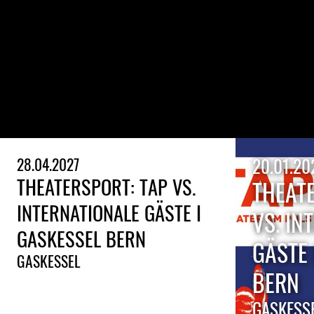
28.04.2027
20.01.20
THEATERSPORT: TAP VS.
THEAT
INTERNATIONALE GÄSTE I
VS. IN
GASKESSEL BERN
GÄSTE 
GASKESSEL
BERN
GASKESS