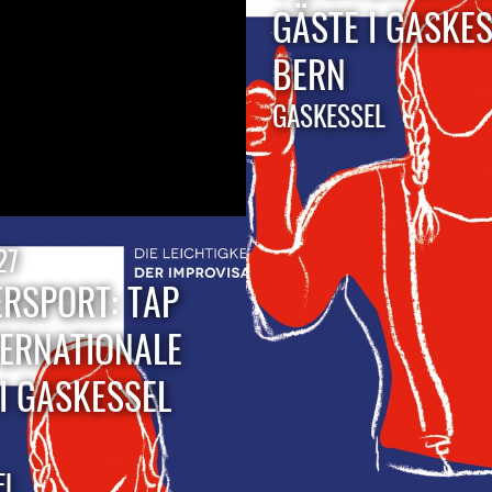
GÄSTE I GASKE
BERN
GASKESSEL
27
ERSPORT: TAP
TERNATIONALE
I GASKESSEL
EL