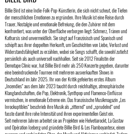
Billie Bird ist eine Indie-Folk-Pop-Künstlerin, die sich nicht scheut, die Tiefen
der menschlichen Emotionen zu ergründen. Ihre Musik ist eine Reise durch
Trauer, Nostalgie und emotionale Befreiung, die den Zuhörer mit dem
konfrontiert, was unter der Oberfläche verborgen liegt: Schmerz, Tränen und
Katharsis sind unvermeidlich. Sie singt auf Französisch und Spanisch und
schöpft aus ihrer doppelten Herkunft, um Geschichten von Liebe, Verlust und
Widerstandsfähigkeit zu erzählen, wobei sie Songs schafft, die sowohl zutiefst
persönlich als auch universell nachhallen. Seit sie 2012 Finalistin der
Demotape Clinic war, hat Billie Bird mehr als 250 Konzerte gegeben, darunter
eine beeindruckende Tournee mit mehreren ausverkauften Shows in
Deutschland im Jahr 2025. Ihr von der Kritik gefeiertes erstes Album
„Incendies“ aus dem Jahr 2023 taucht durch reichhaltige, atmosphärische
Klanglandschaften, die Pop, Elektronik, Synthpop und Flamenco-Einflüsse
vermischen, in emotionale Extreme ein. Das französische Musikmagazin „Les
Inrockuptibles“ beschrieb ihre Musik als „zitternd“ und „sprudelnd“ und
fasste damit ihre rohe Intensität und ihren experimentellen Geist ein.
Seit mehreren Jahren arbeitet sie an Projekten wie Helvetiarockt, La Gustav
und Opération Iceberg und gründete Billie Bird & Les Flamboyantesx, einen