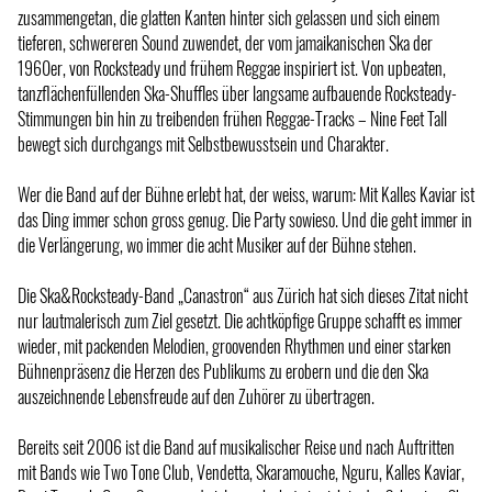
zusammengetan, die glatten Kanten hinter sich gelassen und sich einem
tieferen, schwereren Sound zuwendet, der vom jamaikanischen Ska der
1960er, von Rocksteady und frühem Reggae inspiriert ist. Von upbeaten,
tanzflächenfüllenden Ska-Shuffles über langsame aufbauende Rocksteady-
Stimmungen bin hin zu treibenden frühen Reggae-Tracks – Nine Feet Tall
bewegt sich durchgangs mit Selbstbewusstsein und Charakter.
Wer die Band auf der Bühne erlebt hat, der weiss, warum: Mit Kalles Kaviar ist
das Ding immer schon gross genug. Die Party sowieso. Und die geht immer in
die Verlängerung, wo immer die acht Musiker auf der Bühne stehen.
Die Ska&Rocksteady-Band „Canastron“ aus Zürich hat sich dieses Zitat nicht
nur lautmalerisch zum Ziel gesetzt. Die achtköpfige Gruppe schafft es immer
wieder, mit packenden Melodien, groovenden Rhythmen und einer starken
Bühnenpräsenz die Herzen des Publikums zu erobern und die den Ska
auszeichnende Lebensfreude auf den Zuhörer zu übertragen.
Bereits seit 2006 ist die Band auf musikalischer Reise und nach Auftritten
mit Bands wie Two Tone Club, Vendetta, Skaramouche, Nguru, Kalles Kaviar,