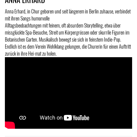
Anna Erhard, in Chur geboren und seit längerem in Berlin zuhause, verbindet
mit ihren Songs humorvolle
Alltagsbeobachtungen mit feinem, oft absurdem Storytelling, etwa über
missglückte Spa-Besuche, Streit um Körpergrössen oder skurrile Figuren im
Botanischen Garten. Musikalisch bewegt sie sich in feinstem Indie-Pop.
Endlich ist es dem Verein Wohlklang gelungen, die Churerin für einen Auftritt
zurück in ihre Hei-mat zu holen.