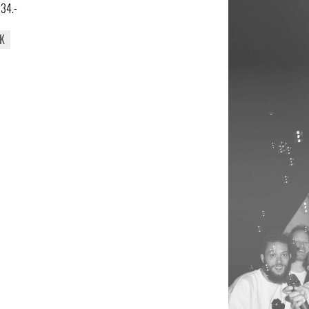
n 34.-
K