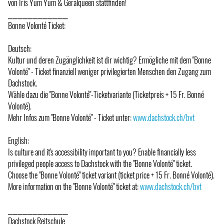
von Iris Yum Yum & Geralqueen stattfinden!
⎯⎯⎯⎯⎯⎯⎯⎯⎯⎯⎯⎯
Bonne Volonté Ticket:
Deutsch:
Kultur und deren Zugänglichkeit ist dir wichtig? Ermögliche mit dem "Bonne
Volonté" - Ticket finanziell weniger privilegierten Menschen den Zugang zum
Dachstock.
Wähle dazu die "Bonne Volonté"-Ticketvariante (Ticketpreis + 15 Fr. Bonné
Volonté).
Mehr Infos zum "Bonne Volonté" - Ticket unter:
www.dachstock.ch/bvt
English:
Is culture and it's accessibility important to you? Enable financially less
privileged people access to Dachstock with the "Bonne Volonté" ticket.
Choose the "Bonne Volonté" ticket variant (ticket price + 15 Fr. Bonné Volonté).
More information on the "Bonne Volonté" ticket at:
www.dachstock.ch/bvt
⎯⎯⎯⎯⎯⎯⎯⎯⎯⎯⎯⎯
Dachstock Reitschule