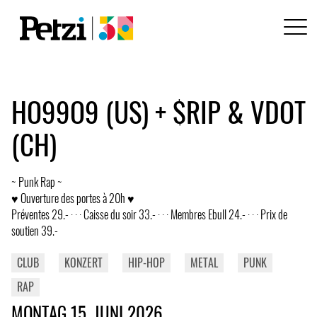
HO99O9 (US) + $RIP & VDOT
(CH)
~ Punk Rap ~
♥ Ouverture des portes à 20h ♥
Préventes 29.- · · · Caisse du soir 33.- · · · Membres Ebull 24.- · · · Prix de
soutien 39.-
CLUB
KONZERT
HIP-HOP
METAL
PUNK
RAP
MONTAG 15. JUNI 2026