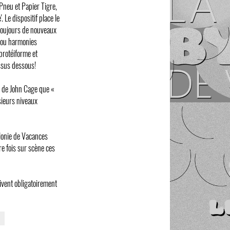
 Pneu et Papier Tigre,
 Le dispositif place le
 toujours de nouveaux
, ou harmonies
protéiforme et
essus dessous!
e de John Cage que «
sieurs niveaux
olonie de Vacances
re fois sur scène ces
ivent obligatoirement
G