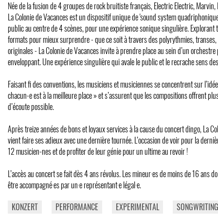
Née de la fusion de 4 groupes de rock bruitiste français, Electric Electric, Marvin,
La Colonie de Vacances est un dispositif unique de 'sound system quadriphonique'.
public au centre de 4 scènes, pour une expérience sonique singulière. Explorant
formats pour mieux surprendre - que ce soit à travers des polyrythmies, transes
originales - La Colonie de Vacances invite à prendre place au sein d’un orchestre 
enveloppant. Une expérience singulière qui avale le public et le recrache sens d
Faisant fi des conventions, les musiciens et musiciennes se concentrent sur l’idé
chacun-e est à la meilleure place » et s’assurent que les compositions offrent plu
d’écoute possible.
Après treize années de bons et loyaux services à la cause du concert dingo, La C
vient faire ses adieux avec une dernière tournée. L’occasion de voir pour la derniè
12 musicien-nes et de profiter de leur génie pour un ultime au revoir !
L’accès au concert se fait dès 4 ans révolus. Les mineur·es de moins de 16 ans do
être accompagné·es par un·e représentant·e légal·e.
KONZERT
PERFORMANCE
EXPERIMENTAL
SONGWRITIN