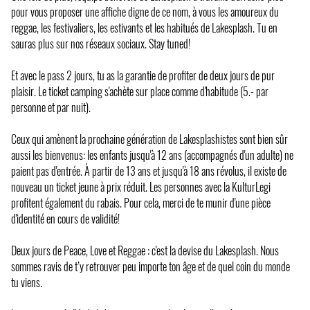
pour vous proposer une affiche digne de ce nom, à vous les amoureux du
reggae, les festivaliers, les estivants et les habitués de Lakesplash. Tu en
sauras plus sur nos réseaux sociaux. Stay tuned!
Et avec le pass 2 jours, tu as la garantie de profiter de deux jours de pur
plaisir. Le ticket camping s'achète sur place comme d'habitude (5.- par
personne et par nuit).
Ceux qui amènent la prochaine génération de Lakesplashistes sont bien sûr
aussi les bienvenus: les enfants jusqu'à 12 ans (accompagnés d'un adulte) ne
paient pas d'entrée. À partir de 13 ans et jusqu'à 18 ans révolus, il existe de
nouveau un ticket jeune à prix réduit. Les personnes avec la KulturLegi
profitent également du rabais. Pour cela, merci de te munir d'une pièce
d'identité en cours de validité!
Deux jours de Peace, Love et Reggae : c'est la devise du Lakesplash. Nous
sommes ravis de t’y retrouver peu importe ton âge et de quel coin du monde
tu viens.