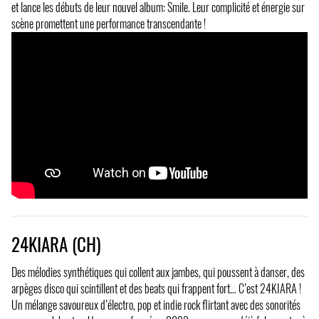
et lance les débuts de leur nouvel album: Smile. Leur complicité et énergie sur
scène promettent une performance transcendante !
24KIARA (CH)
Des mélodies synthétiques qui collent aux jambes, qui poussent à danser, des
arpèges disco qui scintillent et des beats qui frappent fort… C’est 24KIARA !
Un mélange savoureux d’électro, pop et indie rock flirtant avec des sonorités