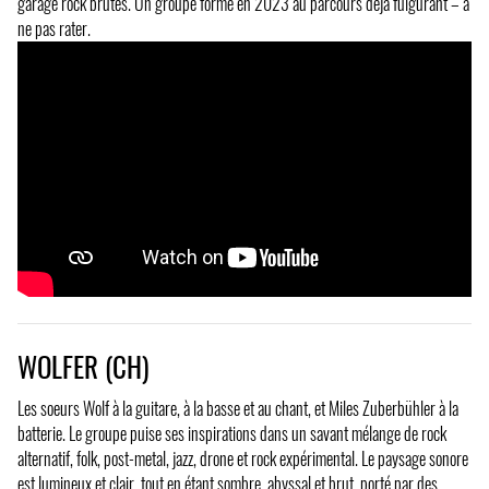
garage rock brutes. Un groupe formé en 2023 au parcours déjà fulgurant – à
ne pas rater.
WOLFER (CH)
Les soeurs Wolf à la guitare, à la basse et au chant, et Miles Zuberbühler à la
batterie. Le groupe puise ses inspirations dans un savant mélange de rock
alternatif, folk, post-metal, jazz, drone et rock expérimental. Le paysage sonore
est lumineux et clair, tout en étant sombre, abyssal et brut, porté par des