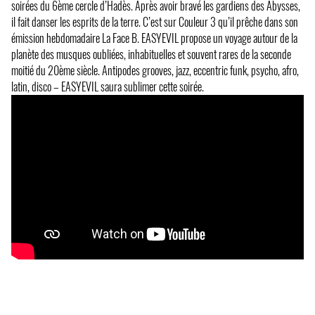
soirées du 6ème cercle d’Hadès. Après avoir bravé les gardiens des Abysses,
il fait danser les esprits de la terre. C’est sur Couleur 3 qu’il prêche dans son
émission hebdomadaire La Face B. EASYEVIL propose un voyage autour de la
planète des musques oubliées, inhabituelles et souvent rares de la seconde
moitié du 20ème siècle. Antipodes grooves, jazz, eccentric funk, psycho, afro,
latin, disco – EASYEVIL saura sublimer cette soirée.