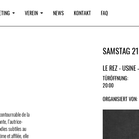
ETING
VEREIN
NEWS
KONTAKT
FAQ
SAMSTAG 21
LE REZ - USINE
TÜRÖFFNUNG:
20:00
ORGANISIERT VON:
ncontournable de la
te, l’autrice-
odies subtiles au
me et affilée, elle