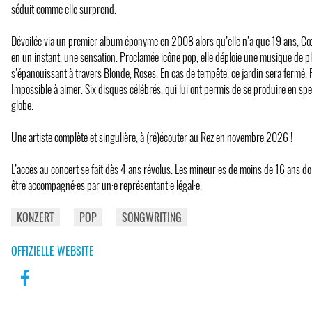
séduit comme elle surprend.
Dévoilée via un premier album éponyme en 2008 alors qu’elle n’a que 19 ans, Cœu
en un instant, une sensation. Proclamée icône pop, elle déploie une musique de pl
s’épanouissant à travers Blonde, Roses, En cas de tempête, ce jardin sera fermé, 
Impossible à aimer. Six disques célébrés, qui lui ont permis de se produire en sp
globe.
Une artiste complète et singulière, à (ré)écouter au Rez en novembre 2026 !
L’accès au concert se fait dès 4 ans révolus. Les mineur·es de moins de 16 ans do
être accompagné·es par un·e représentant·e légal·e.
KONZERT
POP
SONGWRITING
OFFIZIELLE WEBSITE