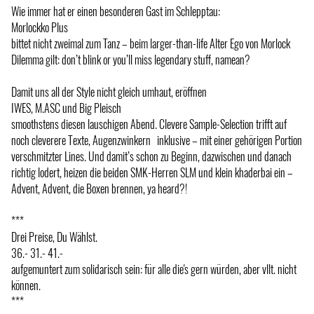
Wie immer hat er einen besonderen Gast im Schlepptau:
Morlockko Plus
bittet nicht zweimal zum Tanz – beim larger-than-life Alter Ego von Morlock
Dilemma gilt: don’t blink or you’ll miss legendary stuff, namean?
Damit uns all der Style nicht gleich umhaut, eröffnen
IWES, M.ASC und Big Pleisch
smoothstens diesen lauschigen Abend. Clevere Sample-Selection trifft auf
noch cleverere Texte, Augenzwinkern inklusive – mit einer gehörigen Portion
verschmitzter Lines. Und damit’s schon zu Beginn, dazwischen und danach
richtig lodert, heizen die beiden SMK-Herren SLM und klein khaderbai ein –
Advent, Advent, die Boxen brennen, ya heard?!
***
Drei Preise, Du Wählst.
36.- 31.- 41.-
aufgemuntert zum solidarisch sein: für alle die's gern würden, aber vllt. nicht
können.
***