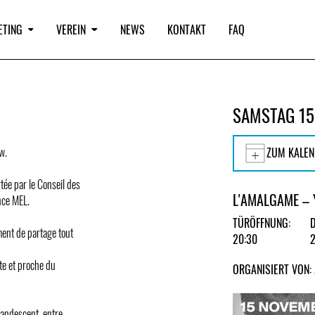
ETING
VEREIN
NEWS
KONTAKT
FAQ
SAMSTAG 15
w.
ZUM KALEN
tée par le Conseil des
L'AMALGAME – 
nce MEL.
TÜRÖFFNUNG:
ment de partage tout
20:30
ste et proche du
ORGANISIERT VON:
candescent, entre