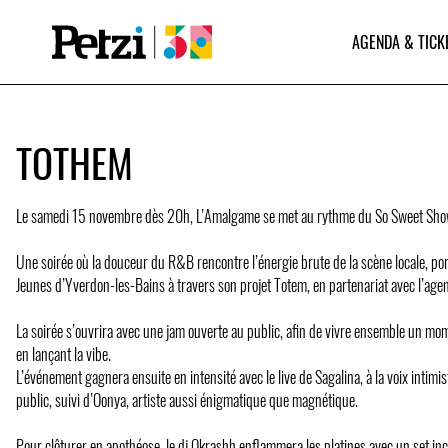
AGENDA & TICK
TOTHEM
Le samedi 15 novembre dès 20h, L’Amalgame se met au rythme du So Sweet Sho
Une soirée où la douceur du R&B rencontre l’énergie brute de la scène locale, por
Jeunes d’Yverdon-les-Bains à travers son projet Totem, en partenariat avec l’age
La soirée s’ouvrira avec une jam ouverte au public, afin de vivre ensemble un mo
en lançant la vibe.
L’événement gagnera ensuite en intensité avec le live de Sagalina, à la voix intimi
public, suivi d’Oonya, artiste aussi énigmatique que magnétique.
Pour clôturer en apothéose, le dj Okrashh enflammera les platines avec un set in