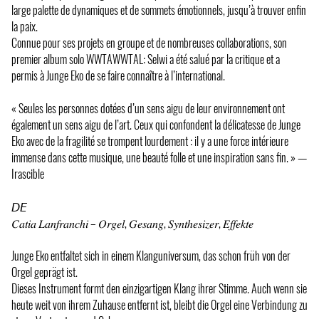
large palette de dynamiques et de sommets émotionnels, jusqu’à trouver enfin
la paix.
Connue pour ses projets en groupe et de nombreuses collaborations, son
premier album solo WWTAWWTAL: Selwi a été salué par la critique et a
permis à Junge Eko de se faire connaître à l’international.
« Seules les personnes dotées d’un sens aigu de leur environnement ont
également un sens aigu de l’art. Ceux qui confondent la délicatesse de Junge
Eko avec de la fragilité se trompent lourdement : il y a une force intérieure
immense dans cette musique, une beauté folle et une inspiration sans fin. » —
Irascible
𝘋𝘌
𝐶𝑎𝑡𝑖𝑎 𝐿𝑎𝑛𝑓𝑟𝑎𝑛𝑐ℎ𝑖 – 𝑂𝑟𝑔𝑒𝑙, 𝐺𝑒𝑠𝑎𝑛𝑔, 𝑆𝑦𝑛𝑡ℎ𝑒𝑠𝑖𝑧𝑒𝑟, 𝐸𝑓𝑓𝑒𝑘𝑡𝑒
Junge Eko entfaltet sich in einem Klanguniversum, das schon früh von der
Orgel geprägt ist.
Dieses Instrument formt den einzigartigen Klang ihrer Stimme. Auch wenn sie
heute weit von ihrem Zuhause entfernt ist, bleibt die Orgel eine Verbindung zu