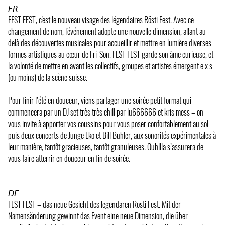
𝘍𝘙
FEST FEST, c'est le nouveau visage des légendaires Rösti Fest. Avec ce
changement de nom, l'événement adopte une nouvelle dimension, allant au-
delà des découvertes musicales pour accueillir et mettre en lumière diverses
formes artistiques au cœur de Fri-Son. FEST FEST garde son âme curieuse, et
la volonté de mettre en avant les collectifs, groupes et artistes émergent·e·x·s
(ou moins) de la scène suisse.
Pour finir l’été en douceur, viens partager une soirée petit format qui
commencera par un DJ set très très chill par lu666666 et kris mess – on
vous invite à apporter vos coussins pour vous poser confortablement au sol –
puis deux concerts de Junge Eko et Bill Bühler, aux sonorités expérimentales à
leur manière, tantôt gracieuses, tantôt granuleuses. Ouhllla s’assurera de
vous faire atterrir en douceur en fin de soirée.
𝘋𝘌
FEST FEST – das neue Gesicht des legendären Rösti Fest. Mit der
Namensänderung gewinnt das Event eine neue Dimension, die über