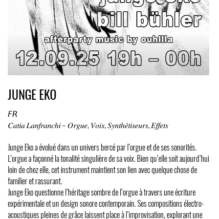
JUNGE EKO
𝘍𝘙
𝐶𝑎𝑡𝑖𝑎 𝐿𝑎𝑛𝑓𝑟𝑎𝑛𝑐ℎ𝑖 – 𝑂𝑟𝑔𝑢𝑒, 𝑉𝑜𝑖𝑥, 𝑆𝑦𝑛𝑡ℎ𝑒́𝑡𝑖𝑠𝑒𝑢𝑟𝑠, 𝐸𝑓𝑓𝑒𝑡𝑠
Junge Eko a évolué dans un univers bercé par l’orgue et de ses sonorités.
L’orgue a façonné la tonalité singulière de sa voix. Bien qu’elle soit aujourd’hui
loin de chez elle, cet instrument maintient son lien avec quelque chose de
familier et rassurant.
Junge Eko questionne l’héritage sombre de l’orgue à travers une écriture
expérimentale et un design sonore contemporain. Ses compositions électro-
acoustiques pleines de grâce laissent place à l’improvisation, explorant une