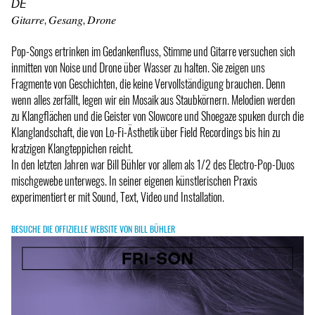
𝘋𝘌
𝐺𝑖𝑡𝑎𝑟𝑟𝑒, 𝐺𝑒𝑠𝑎𝑛𝑔, 𝐷𝑟𝑜𝑛𝑒
Pop-Songs ertrinken im Gedankenfluss, Stimme und Gitarre versuchen sich
inmitten von Noise und Drone über Wasser zu halten. Sie zeigen uns
Fragmente von Geschichten, die keine Vervollständigung brauchen. Denn
wenn alles zerfällt, legen wir ein Mosaik aus Staubkörnern. Melodien werden
zu Klangflächen und die Geister von Slowcore und Shoegaze spuken durch die
Klanglandschaft, die von Lo-Fi-Ästhetik über Field Recordings bis hin zu
kratzigen Klangteppichen reicht.
In den letzten Jahren war Bill Bühler vor allem als 1/2 des Electro-Pop-Duos
mischgewebe unterwegs. In seiner eigenen künstlerischen Praxis
experimentiert er mit Sound, Text, Video und Installation.
BESUCHE DIE OFFIZIELLE WEBSITE VON BILL BÜHLER