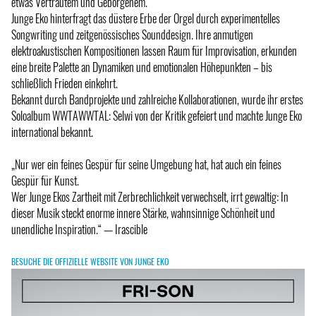
etwas Vertrautem und Geborgenem.
Junge Eko hinterfragt das düstere Erbe der Orgel durch experimentelles
Songwriting und zeitgenössisches Sounddesign. Ihre anmutigen
elektroakustischen Kompositionen lassen Raum für Improvisation, erkunden
eine breite Palette an Dynamiken und emotionalen Höhepunkten – bis
schließlich Frieden einkehrt.
Bekannt durch Bandprojekte und zahlreiche Kollaborationen, wurde ihr erstes
Soloalbum WWTAWWTAL: Selwi von der Kritik gefeiert und machte Junge Eko
international bekannt.
„Nur wer ein feines Gespür für seine Umgebung hat, hat auch ein feines
Gespür für Kunst.
Wer Junge Ekos Zartheit mit Zerbrechlichkeit verwechselt, irrt gewaltig: In
dieser Musik steckt enorme innere Stärke, wahnsinnige Schönheit und
unendliche Inspiration.“ — Irascible
BESUCHE DIE OFFIZIELLE WEBSITE VON JUNGE EKO