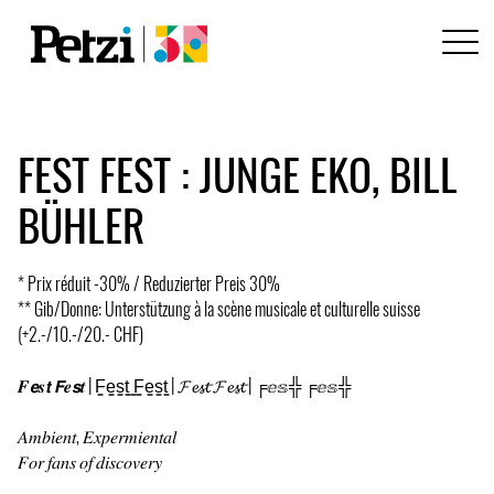
FEST FEST : JUNGE EKO, BILL
BÜHLER
* Prix réduit -30% / Reduzierter Preis 30%
** Gib/Donne: Unterstützung à la scène musicale et culturelle suisse
(+2.-/10.-/20.- CHF)
𝑭𝙚𝒔𝙩 𝙁𝒆𝙨𝒕 | F̳e̳s̳t̳ ̳F̳e̳s̳t̳ | 𝓕𝓮𝓼𝓽 𝓕𝓮𝓼𝓽 | ╒ⅇ𝕤╬ ╒ⅇ𝕤╬
𝐴𝑚𝑏𝑖𝑒𝑛𝑡, 𝐸𝑥𝑝𝑒𝑟𝑚𝑖𝑒𝑛𝑡𝑎𝑙
𝐹𝑜𝑟 𝑓𝑎𝑛𝑠 𝑜𝑓 𝑑𝑖𝑠𝑐𝑜𝑣𝑒𝑟𝑦