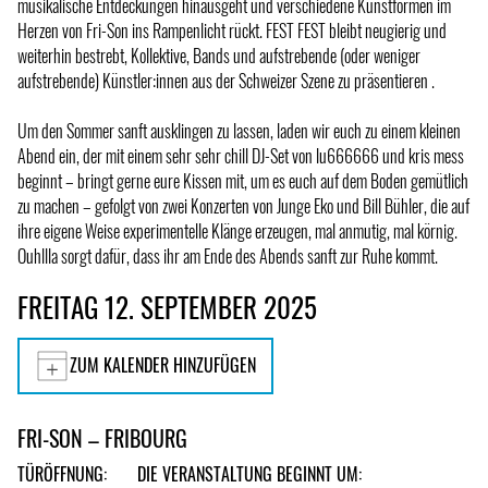
musikalische Entdeckungen hinausgeht und verschiedene Kunstformen im
Herzen von Fri-Son ins Rampenlicht rückt. FEST FEST bleibt neugierig und
weiterhin bestrebt, Kollektive, Bands und aufstrebende (oder weniger
aufstrebende) Künstler:innen aus der Schweizer Szene zu präsentieren .
Um den Sommer sanft ausklingen zu lassen, laden wir euch zu einem kleinen
Abend ein, der mit einem sehr sehr chill DJ-Set von lu666666 und kris mess
beginnt – bringt gerne eure Kissen mit, um es euch auf dem Boden gemütlich
zu machen – gefolgt von zwei Konzerten von Junge Eko und Bill Bühler, die auf
ihre eigene Weise experimentelle Klänge erzeugen, mal anmutig, mal körnig.
Ouhllla sorgt dafür, dass ihr am Ende des Abends sanft zur Ruhe kommt.
FREITAG 12. SEPTEMBER 2025
ZUM KALENDER HINZUFÜGEN
FRI-SON – FRIBOURG
TÜRÖFFNUNG:
DIE VERANSTALTUNG BEGINNT UM: