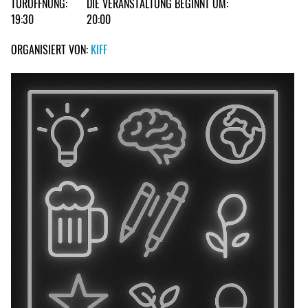
TÜRÖFFNUNG:
DIE VERANSTALTUNG BEGINNT UM:
19:30
20:00
ORGANISIERT VON:
KIFF