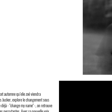
cet automne qu’elie zoé viendra
uis Jucker, explore le changement sous
e déjà - "change my name" -, on retrouve
oles percutantes. Avec sa nouvelle voix,