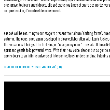
plus grave, toujours aussi douce, elie zoé capte nos âmes et ouvre des portes vers
compréhension, d’écoute et de mouvements.
-
elie zoé will be returning to our stage to present their album "shifting forms", du
autumn. The opus, once again developed in close collaboration with Louis Jucker, e
the sensations it brings. The first single - "change my name" - reveals all the artis
spirit and gentle folk, powerful lyrics. With their new voice, deeper but as gentle 
opens doors to an infinite universe of interconnections, understanding, listenin
BESUCHE DIE OFFIZIELLE WEBSITE VON ELIE ZOÉ (CH)