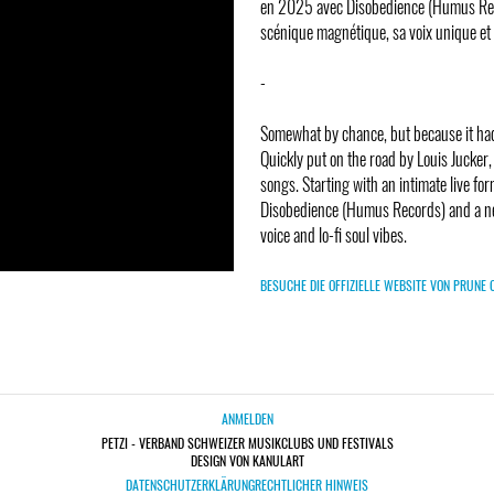
en 2025 avec Disobedience (Humus Reco
scénique magnétique, sa voix unique et s
-
Somewhat by chance, but because it had
Quickly put on the road by Louis Jucke
songs. Starting with an intimate live for
Disobedience (Humus Records) and a ne
voice and lo-fi soul vibes.
BESUCHE DIE OFFIZIELLE WEBSITE VON PRUNE 
ANMELDEN
PETZI - VERBAND SCHWEIZER MUSIKCLUBS UND FESTIVALS
DESIGN VON KANULART
DATENSCHUTZERKLÄRUNG
RECHTLICHER HINWEIS