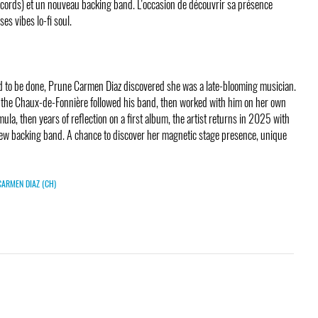
rds) et un nouveau backing band. L’occasion de découvrir sa présence
es vibes lo-fi soul.
 to be done, Prune Carmen Diaz discovered she was a late-blooming musician.
r, the Chaux-de-Fonnière followed his band, then worked with him on her own
mula, then years of reflection on a first album, the artist returns in 2025 with
w backing band. A chance to discover her magnetic stage presence, unique
CARMEN DIAZ (CH)