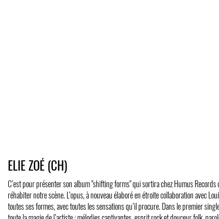
ELIE ZOÉ (CH)
C’est pour présenter son album "shifting forms" qui sortira chez Humus Records 
réhabiter notre scène. L’opus, à nouveau élaboré en étroite collaboration avec Lo
toutes ses formes, avec toutes les sensations qu’il procure. Dans le premier singl
toute la magie de l’artiste : mélodies captivantes, esprit rock et douceur folk, par