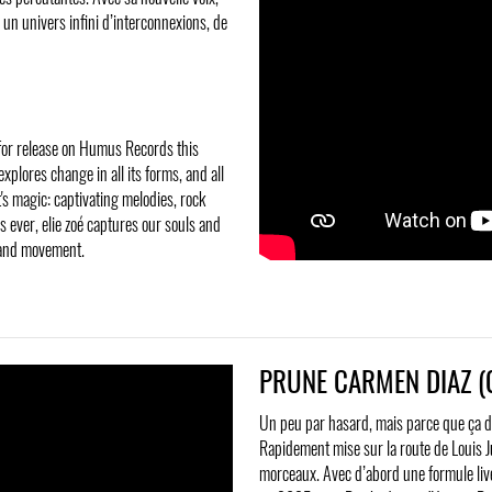
 un univers infini d’interconnexions, de
e for release on Humus Records this
xplores change in all its forms, and all
t's magic: captivating melodies, rock
as ever, elie zoé captures our souls and
g and movement.
PRUNE CARMEN DIAZ (
Un peu par hasard, mais parce que ça de
Rapidement mise sur la route de Louis Ju
morceaux. Avec d’abord une formule live 