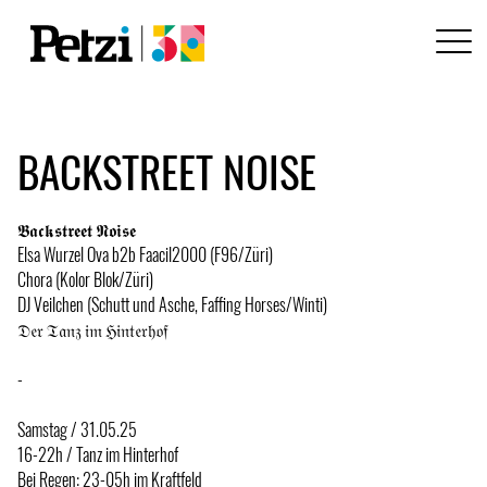
BACKSTREET NOISE
𝕭𝖆𝖈𝖐𝖘𝖙𝖗𝖊𝖊𝖙 𝕹𝖔𝖎𝖘𝖊
Elsa Wurzel Ova b2b Faacil2000 (F96/Züri)
Chora (Kolor Blok/Züri)
DJ Veilchen (Schutt und Asche, Faffing Horses/Winti)
𝔇𝔢𝔯 𝔗𝔞𝔫𝔷 𝔦𝔪 ℌ𝔦𝔫𝔱𝔢𝔯𝔥𝔬𝔣
-
Samstag / 31.05.25
16-22h / Tanz im Hinterhof
Bei Regen: 23-05h im Kraftfeld