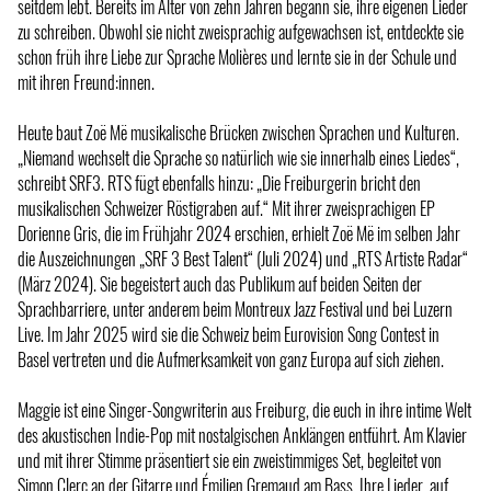
seitdem lebt. Bereits im Alter von zehn Jahren begann sie, ihre eigenen Lieder
zu schreiben. Obwohl sie nicht zweisprachig aufgewachsen ist, entdeckte sie
schon früh ihre Liebe zur Sprache Molières und lernte sie in der Schule und
mit ihren Freund:innen.
Heute baut Zoë Më musikalische Brücken zwischen Sprachen und Kulturen.
„Niemand wechselt die Sprache so natürlich wie sie innerhalb eines Liedes“,
schreibt SRF3. RTS fügt ebenfalls hinzu: „Die Freiburgerin bricht den
musikalischen Schweizer Röstigraben auf.“ Mit ihrer zweisprachigen EP
Dorienne Gris, die im Frühjahr 2024 erschien, erhielt Zoë Më im selben Jahr
die Auszeichnungen „SRF 3 Best Talent“ (Juli 2024) und „RTS Artiste Radar“
(März 2024). Sie begeistert auch das Publikum auf beiden Seiten der
Sprachbarriere, unter anderem beim Montreux Jazz Festival und bei Luzern
Live. Im Jahr 2025 wird sie die Schweiz beim Eurovision Song Contest in
Basel vertreten und die Aufmerksamkeit von ganz Europa auf sich ziehen.
Maggie ist eine Singer-Songwriterin aus Freiburg, die euch in ihre intime Welt
des akustischen Indie-Pop mit nostalgischen Anklängen entführt. Am Klavier
und mit ihrer Stimme präsentiert sie ein zweistimmiges Set, begleitet von
Simon Clerc an der Gitarre und Émilien Gremaud am Bass. Ihre Lieder, auf