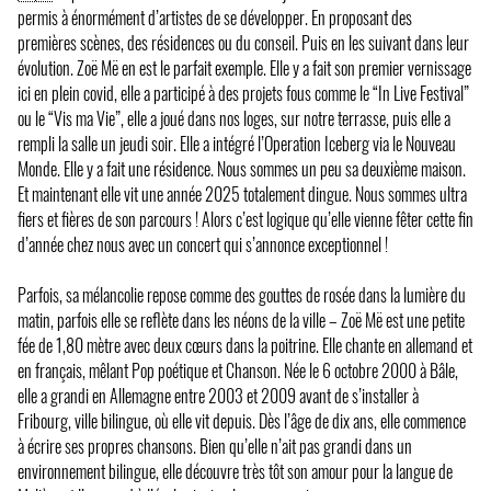
permis à énormément d’artistes de se développer. En proposant des
premières scènes, des résidences ou du conseil. Puis en les suivant dans leur
évolution. Zoë Më en est le parfait exemple. Elle y a fait son premier vernissage
ici en plein covid, elle a participé à des projets fous comme le “In Live Festival”
ou le “Vis ma Vie”, elle a joué dans nos loges, sur notre terrasse, puis elle a
rempli la salle un jeudi soir. Elle a intégré l’Operation Iceberg via le Nouveau
Monde. Elle y a fait une résidence. Nous sommes un peu sa deuxième maison.
Et maintenant elle vit une année 2025 totalement dingue. Nous sommes ultra
fiers et fières de son parcours ! Alors c’est logique qu’elle vienne fêter cette fin
d’année chez nous avec un concert qui s’annonce exceptionnel !
Parfois, sa mélancolie repose comme des gouttes de rosée dans la lumière du
matin, parfois elle se reflète dans les néons de la ville – Zoë Më est une petite
fée de 1,80 mètre avec deux cœurs dans la poitrine. Elle chante en allemand et
en français, mêlant Pop poétique et Chanson. Née le 6 octobre 2000 à Bâle,
elle a grandi en Allemagne entre 2003 et 2009 avant de s’installer à
Fribourg, ville bilingue, où elle vit depuis. Dès l’âge de dix ans, elle commence
à écrire ses propres chansons. Bien qu’elle n’ait pas grandi dans un
environnement bilingue, elle découvre très tôt son amour pour la langue de