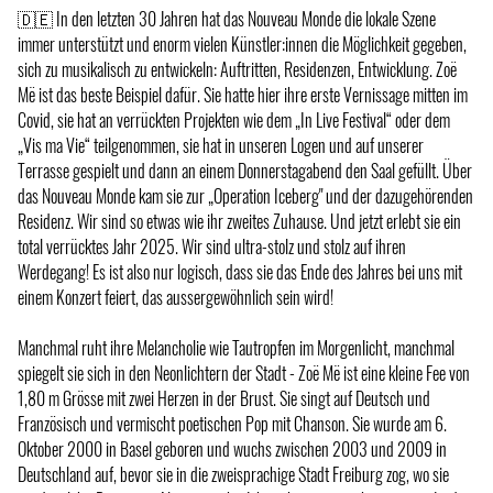
🇩🇪 In den letzten 30 Jahren hat das Nouveau Monde die lokale Szene
immer unterstützt und enorm vielen Künstler:innen die Möglichkeit gegeben,
sich zu musikalisch zu entwickeln: Auftritten, Residenzen, Entwicklung. Zoë
Më ist das beste Beispiel dafür. Sie hatte hier ihre erste Vernissage mitten im
Covid, sie hat an verrückten Projekten wie dem „In Live Festival“ oder dem
„Vis ma Vie“ teilgenommen, sie hat in unseren Logen und auf unserer
Terrasse gespielt und dann an einem Donnerstagabend den Saal gefüllt. Über
das Nouveau Monde kam sie zur „Operation Iceberg" und der dazugehörenden
Residenz. Wir sind so etwas wie ihr zweites Zuhause. Und jetzt erlebt sie ein
total verrücktes Jahr 2025. Wir sind ultra-stolz und stolz auf ihren
Werdegang! Es ist also nur logisch, dass sie das Ende des Jahres bei uns mit
einem Konzert feiert, das aussergewöhnlich sein wird!
Manchmal ruht ihre Melancholie wie Tautropfen im Morgenlicht, manchmal
spiegelt sie sich in den Neonlichtern der Stadt - Zoë Më ist eine kleine Fee von
1,80 m Grösse mit zwei Herzen in der Brust. Sie singt auf Deutsch und
Französisch und vermischt poetischen Pop mit Chanson. Sie wurde am 6.
Oktober 2000 in Basel geboren und wuchs zwischen 2003 und 2009 in
Deutschland auf, bevor sie in die zweisprachige Stadt Freiburg zog, wo sie