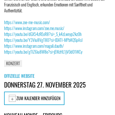
Französisch und Englisch, erkunden Emotionen mit Sanftheit und
Authentizität.
https://www.zoe-me-music.com/
https://www.instagram.com/zoe.me.music/
https://youtu.be/dGX54zRExR8?si=_S_k4zLwnyp2kz0h
https://youtu.be/Y3Viu8VgT80?si=JDATI-MPbKQSpAsI
https://www.instagram.com/magali.dauth/
https://youtu.be/gTIZ6iu8W8o?si=jEWzHL1jV0d01WCy
KONZERT
OFFIZIELLE WEBSITE
DONNERSTAG 27. NOVEMBER 2025
ZUM KALENDER HINZUFÜGEN