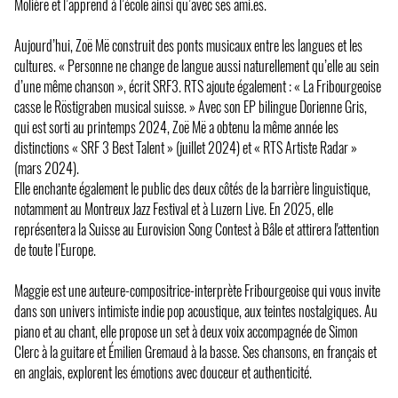
Molière et l’apprend à l’école ainsi qu’avec ses ami.es.
Aujourd’hui, Zoë Më construit des ponts musicaux entre les langues et les
cultures. « Personne ne change de langue aussi naturellement qu’elle au sein
d’une même chanson », écrit SRF3. RTS ajoute également : « La Fribourgeoise
casse le Röstigraben musical suisse. » Avec son EP bilingue Dorienne Gris,
qui est sorti au printemps 2024, Zoë Më a obtenu la même année les
distinctions « SRF 3 Best Talent » (juillet 2024) et « RTS Artiste Radar »
(mars 2024).
Elle enchante également le public des deux côtés de la barrière linguistique,
notamment au Montreux Jazz Festival et à Luzern Live. En 2025, elle
représentera la Suisse au Eurovision Song Contest à Bâle et attirera l'attention
de toute l’Europe.
Maggie est une auteure-compositrice-interprète Fribourgeoise qui vous invite
dans son univers intimiste indie pop acoustique, aux teintes nostalgiques. Au
piano et au chant, elle propose un set à deux voix accompagnée de Simon
Clerc à la guitare et Émilien Gremaud à la basse. Ses chansons, en français et
en anglais, explorent les émotions avec douceur et authenticité.