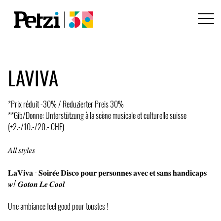
LAVIVA
*Prix réduit -30% / Reduzierter Preis 30%
**Gib/Donne: Unterstützung à la scène musicale et culturelle suisse
(+2.-/10.-/20.- CHF)
𝐴𝑙𝑙 𝑠𝑡𝑦𝑙𝑒𝑠
𝐋𝐚𝐕𝐢𝐯𝐚 - 𝐒𝐨𝐢𝐫𝐞́𝐞 𝐃𝐢𝐬𝐜𝐨 𝐩𝐨𝐮𝐫 𝐩𝐞𝐫𝐬𝐨𝐧𝐧𝐞𝐬 𝐚𝐯𝐞𝐜 𝐞𝐭 𝐬𝐚𝐧𝐬 𝐡𝐚𝐧𝐝𝐢𝐜𝐚𝐩𝐬
𝒘/ 𝑮𝒐𝒕𝒐𝒏 𝑳𝒆 𝑪𝒐𝒐𝒍
Une ambiance feel good pour toustes !