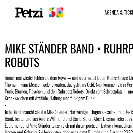
AGENDA & TICK
MIKE STÄNDER BAND • RUHR
ROBOTS
Immer mal wieder fehlen sie dem Royal — und überhaupt jedem Konzerthaus: Die
Thomann kann Mensch welche kaufen, das geht ins Geld. Nun kommen sie in Perso
Punk, Blumen, Flaschen und den Ruhrpott Robots. Direkt vom Schrottplatz — und
Krank sondern mit Attitüde, Haltung und funkigem Punk.
•
Jede Band braucht sie, die Mike Ständer. Nur wenige bringen sie selbst mit: Das i
Band, bestehend aus André Willmund und David Sidler. Aber: Diesmal liefert das
Equipment und Mike Ständer tanzen sich mit ihrem poetisch-kritisch-komischem
Herzen und Gehirne. Sie behaupten, dass wir sie mit Blumen (und Flaschen????