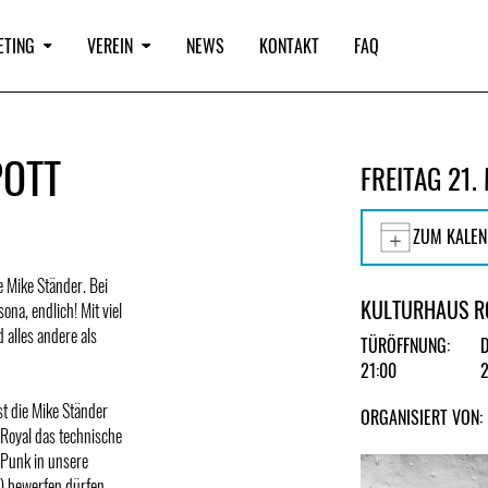
ETING
VEREIN
NEWS
KONTAKT
FAQ
POTT
FREITAG 21.
ZUM KALEN
 Mike Ständer. Bei
KULTURHAUS R
na, endlich! Mit viel
 alles andere als
TÜRÖFFNUNG:
21:00
st die Mike Ständer
ORGANISIERT VON:
 Royal das technische
 Punk in unsere
) bewerfen dürfen.