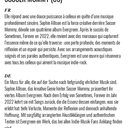
𝑭𝑹
Elle répond avec une douce puissance à celleux en quête d’une musique
profondément sincère. Sophie Allison est la force créative derrière Soccer
Mommy, dévoile son quatrième album Evergreen. Après le succès de
Sometimes, Forever en 2022, elle revient avec des morceaux qui capturent
l’essence même de ce qu’elle traverse : une perte profonde, des moments de
réflexion et un espoir qui persiste. Avec ses arrangements acoustiques
soignés et ses paroles authentiques, Evergreen est une œuvre qui résonnera
avec tous.tes celleux qui aiment la musique indie-rock.
𝑫𝑬
Ein Muss für alle, die auf der Suche nach tiefgründig ehrlicher Musik sind.
Sophie Allison, das kreative Genie hinter Soccer Mommy, präsentiert ihr
viertes Album Evergreen. Nach dem Erfolg von Sometimes, Forever im Jahr
2022 kehrt sie mit Songs zurück, die die Essenz dessen einfangen, was sie
erlebt hat: tiefe Verluste, Momente der Reflexion und dennoch anhaltende
Hoffnung. Mit sorgfältig arrangierten Akustikklängen und authentischen
Texten ist Evergreen ein Werk, das bei allen Indie-Musik-Fans Anklang finden