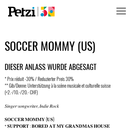
SOCCER MOMMY (US)
DIESER ANLASS WURDE ABGESAGT
* Prix réduit -30% / Reduzierter Preis 30%
** Gib/Donne: Unterstützung à la scène musicale et culturelle suisse
(+2.-/10.-/20.- CHF)
𝑆𝑖𝑛𝑔𝑒𝑟-𝑠𝑜𝑛𝑔𝑤𝑟𝑖𝑡𝑒𝑟, 𝐼𝑛𝑑𝑖𝑒 𝑅𝑜𝑐𝑘
𝐒𝐎𝐂𝐂𝐄𝐑 𝐌𝐎𝐌𝐌𝐘 (𝐔𝐒)
+ 𝐒𝐔𝐏𝐏𝐎𝐑𝐓 : 𝐁𝐎𝐑𝐄𝐃 𝐀𝐓 𝐌𝐘 𝐆𝐑𝐀𝐍𝐃𝐌𝐀𝐒 𝐇𝐎𝐔𝐒𝐄