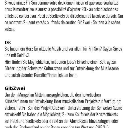
Si vous aimez Fri-Son comme votre deuxième maison et que vous souhaitez
nous le montrer, vous aurez la possibilité d’ajouter 20.- au prix d’achat des
billets de concert sur Petzi et Seetickets ou directement à la caisse du soir. Sur
ce montant, 2.- sont versés au fonds de soutien GibZwei - Soutien à la scène
suisse.
𝐃𝐄
Sie haben ein Herz für aktuelle Musik und vor allem für Fri-Son? Sagen Sie es
uns mit Geld! <3
Hier finden Sie Möglichkeiten, mit denen jede/r Einzelne einen Beitrag zur
Förderung der Schweizer Kulturszene und zur Entwicklung der Musikszene
und aufstrebender Künstler*innen leisten kann.
𝗚𝗶𝗯𝗭𝘄𝗲𝗶
Um dem Mangel an Mitteln auszugleichen, die den helvetischen
Künstler*innen zur Entwicklung ihrer musikalischen Projekte zur Verfügung
stehen, hat Fri-Son das Projekt GibZwei - Unterstützung der Schweizer Szene
entwickelt! Sie haben die Möglichkeit, 2.- zum Kaufpreis der Konzerttickets
auf Petzi und Seetickets oder direkt an der Abendkasse hinzuzufügen, oder
auch den Becherpfand an der Bar zu spenden (im Wert von CHF 2.-).