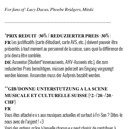
𝐹𝑜𝑟 𝑓𝑎𝑛𝑠 𝑜𝑓 : 𝐿𝑢𝑐𝑦 𝐷𝑎𝑐𝑢𝑠, 𝑃ℎ𝑜𝑒𝑏𝑒 𝐵𝑟𝑖𝑑𝑔𝑒𝑟𝑠, 𝑀𝑖𝑡𝑠𝑘𝑖
--------------------------------------------------------------------------
*𝐏𝐑𝐈𝐗 𝐑𝐄𝐃𝐔𝐈𝐓 -𝟑𝟎% / 𝐑𝐄𝐃𝐔𝐙𝐈𝐄𝐑𝐓𝐄𝐑 𝐏𝐑𝐄𝐈𝐒 -𝟑𝟎% :
𝐅𝐑 Les justificatifs (carte d'étudiant, carte AVS, etc..) doivent pouvoir être
présentés à tout moment au personnel de la caisse, sans quoi la différence de
prix devra être comblée.
𝐃𝐄 Ausweise (Student*innenausweis, AHV-Ausweis etc.), die zum
reduzierten Preis berechtigen, müssen jederzeit am Eingang vorgezeigt
werden können. Ansonsten muss der Aufpreis bezahlt werden.
**𝐆𝐈𝐁/𝐃𝐎𝐍𝐍𝐄: 𝐔𝐍𝐓𝐄𝐑𝐒𝐓𝐔̈𝐓𝐙𝐔𝐍𝐆 𝐀 𝐋𝐀 𝐒𝐂𝐄𝐍𝐄
𝐌𝐔𝐒𝐈𝐂𝐀𝐋𝐄 𝐄𝐓 𝐂𝐔𝐋𝐓𝐔𝐑𝐄𝐋𝐋𝐄 𝐒𝐔𝐈𝐒𝐒𝐄 (+𝟐.-/𝟐𝟎.-/𝟐𝟎.-
𝐂𝐇𝐅)
𝐅𝐑
Vous êtes attaché·e·x·s aux musiques actuelles et surtout à Fri-Son ? Dites-le
nous avec de l’argent ! <3
Voici des options grâce à laquelle chacun·e·x peut choisir de contribuer à