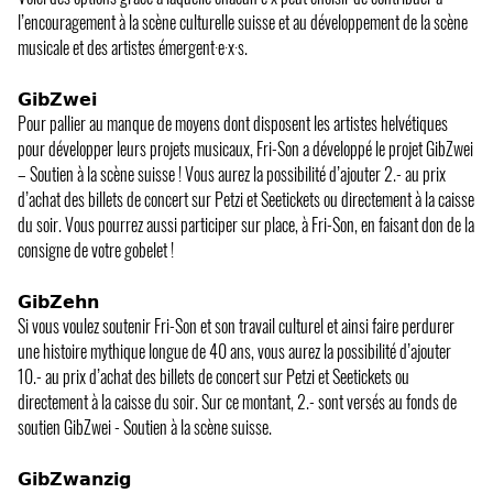
l’encouragement à la scène culturelle suisse et au développement de la scène
musicale et des artistes émergent·e·x·s.
𝗚𝗶𝗯𝗭𝘄𝗲𝗶
Pour pallier au manque de moyens dont disposent les artistes helvétiques
pour développer leurs projets musicaux, Fri-Son a développé le projet GibZwei
– Soutien à la scène suisse ! Vous aurez la possibilité d’ajouter 2.- au prix
d’achat des billets de concert sur Petzi et Seetickets ou directement à la caisse
du soir. Vous pourrez aussi participer sur place, à Fri-Son, en faisant don de la
consigne de votre gobelet !
𝗚𝗶𝗯𝗭𝗲𝗵𝗻
Si vous voulez soutenir Fri-Son et son travail culturel et ainsi faire perdurer
une histoire mythique longue de 40 ans, vous aurez la possibilité d’ajouter
10.- au prix d’achat des billets de concert sur Petzi et Seetickets ou
directement à la caisse du soir. Sur ce montant, 2.- sont versés au fonds de
soutien GibZwei - Soutien à la scène suisse.
𝗚𝗶𝗯𝗭𝘄𝗮𝗻𝘇𝗶𝗴