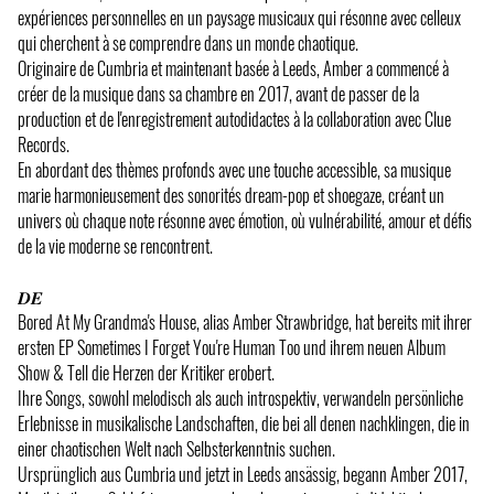
expériences personnelles en un paysage musicaux qui résonne avec celleux
qui cherchent à se comprendre dans un monde chaotique.
Originaire de Cumbria et maintenant basée à Leeds, Amber a commencé à
créer de la musique dans sa chambre en 2017, avant de passer de la
production et de l'enregistrement autodidactes à la collaboration avec Clue
Records.
En abordant des thèmes profonds avec une touche accessible, sa musique
marie harmonieusement des sonorités dream-pop et shoegaze, créant un
univers où chaque note résonne avec émotion, où vulnérabilité, amour et défis
de la vie moderne se rencontrent.
𝑫𝑬
Bored At My Grandma's House, alias Amber Strawbridge, hat bereits mit ihrer
ersten EP Sometimes I Forget You're Human Too und ihrem neuen Album
Show & Tell die Herzen der Kritiker erobert.
Ihre Songs, sowohl melodisch als auch introspektiv, verwandeln persönliche
Erlebnisse in musikalische Landschaften, die bei all denen nachklingen, die in
einer chaotischen Welt nach Selbsterkenntnis suchen.
Ursprünglich aus Cumbria und jetzt in Leeds ansässig, begann Amber 2017,