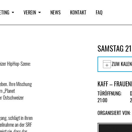
ETING
VEREIN
NEWS
KONTAKT
FAQ
SAMSTAG 21
eizer HipHop-Szene:
ZUM KALEN
KAFF – FRAUEN
Beben. Ihre Mischung
um „Planet
TÜRÖFFNUNG:
er Ostschweizer
21:00
ORGANISIERT VON:
ang, schlägt in ihren
Teilnahme an der SRF
eigt sie, dass das