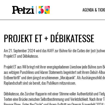
AGENDA & TICK
PROJEKT ET + DÉBIKATESSE
Am 21. September 2024 wird das KAFF zur Bühne für die Cuties der (ost-)schw
Projekt ET und Débikatesse.
Projekt ET aus Wil bringt mit ihrer energiegeladenen Liveshow jede Bühne zum 
aus witzigen Punchlines und klaren Statements begeistert seit ihrem Debüt-Alb
Erdbeertörtli“ und dem jüngst erschienenen „Moralpanik“. Als Aushängeschild d
Raplandschaft sind sie bereit, das Publikum mitzureissen.
Débikatesse, die Zürcher Rapperin mit einer Stimme voller Authentizität und Tiefg
Texten eine Brücke zwischen Selbstbestimmung und Verletzlichkeit. Nach ihrer 
Bounce Show „Enter the Circle“ und ihrem Auftritt am Openair Frauenfeld 2024 z