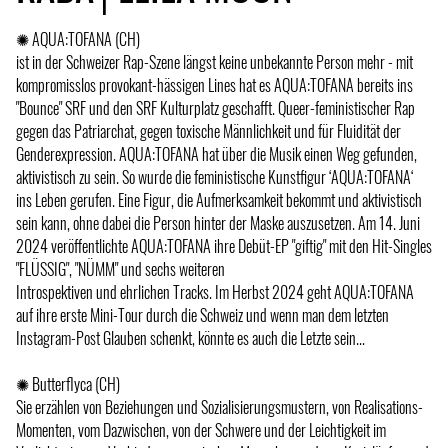
✺ AQUA:TOFANA (CH)
ist in der Schweizer Rap-Szene längst keine unbekannte Person mehr - mit
kompromisslos provokant-hässigen Lines hat es AQUA:TOFANA bereits ins
"Bounce" SRF und den SRF Kulturplatz geschafft. Queer-feministischer Rap
gegen das Patriarchat, gegen toxische Männlichkeit und für Fluidität der
Genderexpression. AQUA:TOFANA hat über die Musik einen Weg gefunden,
aktivistisch zu sein. So wurde die feministische Kunstfigur ‘AQUA:TOFANA‘
ins Leben gerufen. Eine Figur, die Aufmerksamkeit bekommt und aktivistisch
sein kann, ohne dabei die Person hinter der Maske auszusetzen. Am 14. Juni
2024 veröffentlichte AQUA:TOFANA ihre Debüt-EP "giftig" mit den Hit-Singles
"FLÜSSIG", "NÜMM" und sechs weiteren
Introspektiven und ehrlichen Tracks. Im Herbst 2024 geht AQUA:TOFANA
auf ihre erste Mini-Tour durch die Schweiz und wenn man dem letzten
Instagram-Post Glauben schenkt, könnte es auch die Letzte sein...
✺ Butterflyca (CH)
Sie erzählen von Beziehungen und Sozialisierungsmustern, von Realisations-
Momenten, vom Dazwischen, von der Schwere und der Leichtigkeit im