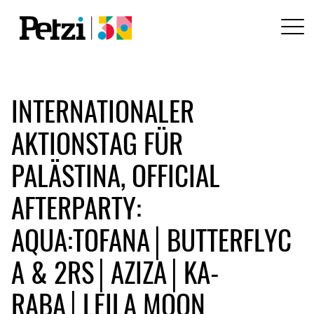
INTERNATIONALER
AKTIONSTAG FÜR
PALÄSTINA, OFFICIAL
AFTERPARTY:
AQUA:TOFANA│BUTTERFLYC
A & 2RS│AZIZA│KA-
RABA│LEILA MOON