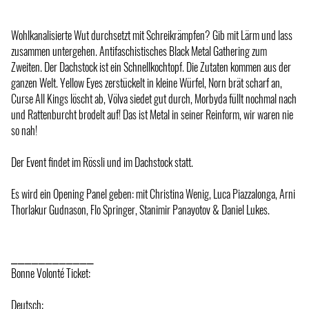
Wohlkanalisierte Wut durchsetzt mit Schreikrämpfen? Gib mit Lärm und lass
zusammen untergehen. Antifaschistisches Black Metal Gathering zum
Zweiten. Der Dachstock ist ein Schnellkochtopf. Die Zutaten kommen aus der
ganzen Welt. Yellow Eyes zerstückelt in kleine Würfel, Norn brät scharf an,
Curse All Kings löscht ab, Völva siedet gut durch, Morbyda füllt nochmal nach
und Rattenburcht brodelt auf! Das ist Metal in seiner Reinform, wir waren nie
so nah!
Der Event findet im Rössli und im Dachstock statt.
Es wird ein Opening Panel geben: mit Christina Wenig, Luca Piazzalonga, Arni
Thorlakur Gudnason, Flo Springer, Stanimir Panayotov & Daniel Lukes.
⎯⎯⎯⎯⎯⎯⎯⎯⎯⎯⎯⎯
Bonne Volonté Ticket:
Deutsch: