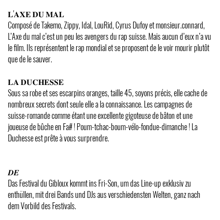
𝐋'𝐀𝐗𝐄 𝐃𝐔 𝐌𝐀𝐋
Composé de Takemo, Zippy, Idal, LouRid, Cyrus Dufoy et monsieur.connard,
L’Axe du mal c’est un peu les avengers du rap suisse. Mais aucun d’eux n’a vu
le film. Ils représentent le rap mondial et se proposent de le voir mourir plutôt
que de le sauver.
𝐋𝐀 𝐃𝐔𝐂𝐇𝐄𝐒𝐒𝐄
Sous sa robe et ses escarpins oranges, taille 45, soyons précis, elle cache de
nombreux secrets dont seule elle a la connaissance. Les campagnes de
suisse-romande comme étant une excellente gigoteuse de bâton et une
joueuse de bûche en Fa# ! Poum-tchac-boum-vélo-fondue-dimanche ! La
Duchesse est prête à vous surprendre.
𝑫𝑬
Das Festival du Gibloux kommt ins Fri-Son, um das Line-up exklusiv zu
enthüllen, mit drei Bands und DJs aus verschiedensten Welten, ganz nach
dem Vorbild des Festivals.