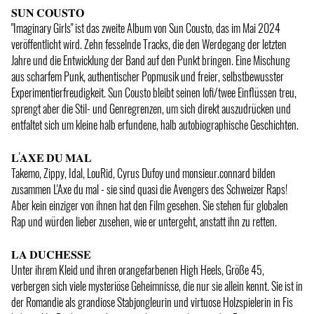
𝐒𝐔𝐍 𝐂𝐎𝐔𝐒𝐓𝐎
"Imaginary Girls" ist das zweite Album von Sun Cousto, das im Mai 2024
veröffentlicht wird. Zehn fesselnde Tracks, die den Werdegang der letzten
Jahre und die Entwicklung der Band auf den Punkt bringen. Eine Mischung
aus scharfem Punk, authentischer Popmusik und freier, selbstbewusster
Experimentierfreudigkeit. Sun Cousto bleibt seinen lofi/twee Einflüssen treu,
sprengt aber die Stil- und Genregrenzen, um sich direkt auszudrücken und
entfaltet sich um kleine halb erfundene, halb autobiographische Geschichten.
𝐋'𝐀𝐗𝐄 𝐃𝐔 𝐌𝐀𝐋
Takemo, Zippy, Idal, LouRid, Cyrus Dufoy und monsieur.connard bilden
zusammen L'Axe du mal - sie sind quasi die Avengers des Schweizer Raps!
Aber kein einziger von ihnen hat den Film gesehen. Sie stehen für globalen
Rap und würden lieber zusehen, wie er untergeht, anstatt ihn zu retten.
𝐋𝐀 𝐃𝐔𝐂𝐇𝐄𝐒𝐒𝐄
Unter ihrem Kleid und ihren orangefarbenen High Heels, Größe 45,
verbergen sich viele mysteriöse Geheimnisse, die nur sie allein kennt. Sie ist in
der Romandie als grandiose Stabjongleurin und virtuose Holzspielerin in Fis