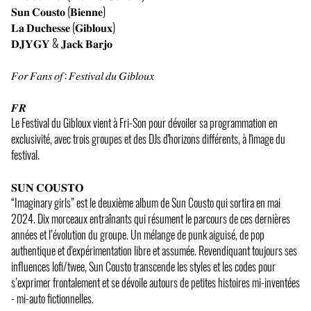
𝐒𝐮𝐧 𝐂𝐨𝐮𝐬𝐭𝐨 (𝐁𝐢𝐞𝐧𝐧𝐞)
𝐋𝐚 𝐃𝐮𝐜𝐡𝐞𝐬𝐬𝐞 (𝐆𝐢𝐛𝐥𝐨𝐮𝐱)
𝐃𝐉𝐘𝐆𝐘 & 𝐉𝐚𝐜𝐤 𝐁𝐚𝐫𝐣𝐨
𝐹𝑜𝑟 𝐹𝑎𝑛𝑠 𝑜𝑓 : 𝐹𝑒𝑠𝑡𝑖𝑣𝑎𝑙 𝑑𝑢 𝐺𝑖𝑏𝑙𝑜𝑢𝑥
𝑭𝑹
Le Festival du Gibloux vient à Fri-Son pour dévoiler sa programmation en
exclusivité, avec trois groupes et des DJs d'horizons différents, à l'image du
festival.
𝐒𝐔𝐍 𝐂𝐎𝐔𝐒𝐓𝐎
“Imaginary girls” est le deuxième album de Sun Cousto qui sortira en mai
2024. Dix morceaux entraînants qui résument le parcours de ces dernières
années et l’évolution du groupe. Un mélange de punk aiguisé, de pop
authentique et d'expérimentation libre et assumée. Revendiquant toujours ses
influences lofi/twee, Sun Cousto transcende les styles et les codes pour
s’exprimer frontalement et se dévoile autours de petites histoires mi-inventées
- mi-auto fictionnelles.