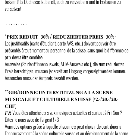
bekannt! La Duchesse ist bereit, euch zu verzaubern und in Erstaunen zu
versetzen!
-.-.-.-.-.-.-.-.-.-
*𝐏𝐑𝐈𝐗 𝐑𝐄𝐃𝐔𝐈𝐓 -𝟑𝟎% / 𝐑𝐄𝐃𝐔𝐙𝐈𝐄𝐑𝐓𝐄𝐑 𝐏𝐑𝐄𝐈𝐒 -𝟑𝟎% :
Les justificatifs (carte d'étudiant, carte AVS, etc..) doivent pouvoir être
présentés à tout moment au personnel de la caisse, sans quoi la différence de
prix devra être comblée.
Ausweise (Student*innenausweis, AHV-Ausweis etc.), die zum reduzierten
Preis berechtigen, müssen jederzeit am Eingang vorgezeigt werden können.
Ansonsten muss der Aufpreis bezahlt werden.
**𝐆𝐈𝐁/𝐃𝐎𝐍𝐍𝐄: 𝐔𝐍𝐓𝐄𝐑𝐒𝐓𝐔̈𝐓𝐙𝐔𝐍𝐆 𝐀 𝐋𝐀 𝐒𝐂𝐄𝐍𝐄
𝐌𝐔𝐒𝐈𝐂𝐀𝐋𝐄 𝐄𝐓 𝐂𝐔𝐋𝐓𝐔𝐑𝐄𝐋𝐋𝐄 𝐒𝐔𝐈𝐒𝐒𝐄 (+𝟐.-/𝟐𝟎.-/𝟐𝟎.-
𝐂𝐇𝐅)
𝑭𝑹 Vous êtes attaché·e·x·s aux musiques actuelles et surtout à Fri-Son ?
Dites-le nous avec de l’argent ! <3
Voici des options grâce à laquelle chacun·e·x peut choisir de contribuer à
l’encouragement à la scène culturelle suisse et au développement de la scène