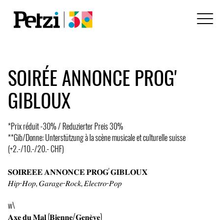
SOIRÉE ANNONCE PROG'
GIBLOUX
*Prix réduit -30% / Reduzierter Preis 30%
**Gib/Donne: Unterstützung à la scène musicale et culturelle suisse
(+2.-/10.-/20.- CHF)
𝐒𝐎𝐈𝐑𝐄𝐄𝐄 𝐀𝐍𝐍𝐎𝐍𝐂𝐄 𝐏𝐑𝐎𝐆' 𝐆𝐈𝐁𝐋𝐎𝐔𝐗
𝐻𝑖𝑝-𝐻𝑜𝑝, 𝐺𝑎𝑟𝑎𝑔𝑒-𝑅𝑜𝑐𝑘, 𝐸𝑙𝑒𝑐𝑡𝑟𝑜-𝑃𝑜𝑝
w\
𝐀𝐱𝐞 𝐝𝐮 𝐌𝐚𝐥 (𝐁𝐢𝐞𝐧𝐧𝐞/𝐆𝐞𝐧𝐞̀𝐯𝐞)