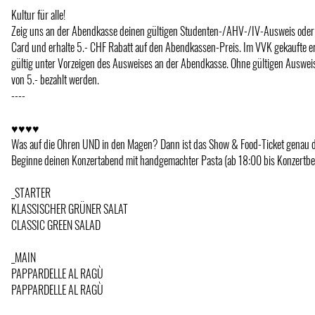
Kultur für alle!
Zeig uns an der Abendkasse deinen gültigen Studenten-/AHV-/IV-Ausweis oder 
Card und erhalte 5.- CHF Rabatt auf den Abendkassen-Preis. Im VVK gekaufte e
gültig unter Vorzeigen des Ausweises an der Abendkasse. Ohne gültigen Auswei
von 5.- bezahlt werden.
----
♥♥♥♥
Was auf die Ohren UND in den Magen? Dann ist das Show & Food-Ticket genau da
Beginne deinen Konzertabend mit handgemachter Pasta (ab 18:00 bis Konzertbe
_STARTER
KLASSISCHER GRÜNER SALAT
CLASSIC GREEN SALAD
_MAIN
PAPPARDELLE AL RAGÙ
PAPPARDELLE AL RAGÙ