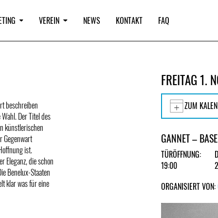
ETING
VEREIN
NEWS
KONTAKT
FAQ
FREITAG 1.
rt beschreiben
ZUM KALEN
e Wahl. Der Titel des
n künstlerischen
GANNET – BASE
der Gegenwart
Hoffnung ist.
TÜRÖFFNUNG:
r Eleganz, die schon
19:00
Die Benelux-Staaten
lt klar was für eine
ORGANISIERT VON: