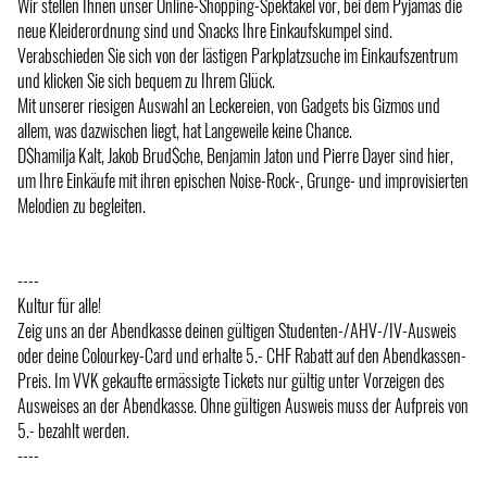
Wir stellen Ihnen unser Online-Shopping-Spektakel vor, bei dem Pyjamas die
neue Kleiderordnung sind und Snacks Ihre Einkaufskumpel sind.
Verabschieden Sie sich von der lästigen Parkplatzsuche im Einkaufszentrum
und klicken Sie sich bequem zu Ihrem Glück.
Mit unserer riesigen Auswahl an Leckereien, von Gadgets bis Gizmos und
allem, was dazwischen liegt, hat Langeweile keine Chance.
D$hamilja Kalt, Jakob Brud$che, Benjamin Jaton und Pierre Dayer sind hier,
um Ihre Einkäufe mit ihren epischen Noise-Rock-, Grunge- und improvisierten
Melodien zu begleiten.
----
Kultur für alle!
Zeig uns an der Abendkasse deinen gültigen Studenten-/AHV-/IV-Ausweis
oder deine Colourkey-Card und erhalte 5.- CHF Rabatt auf den Abendkassen-
Preis. Im VVK gekaufte ermässigte Tickets nur gültig unter Vorzeigen des
Ausweises an der Abendkasse. Ohne gültigen Ausweis muss der Aufpreis von
5.- bezahlt werden.
----