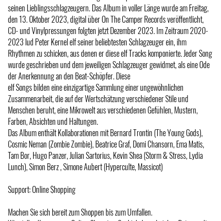
seinen Lieblingsschlagzeugern. Das Album in voller Länge wurde am Freitag,
den 13. Oktober 2023, digital über On The Camper Records veröffentlicht,
CD- und Vinylpressungen folgten jetzt Dezember 2023. Im Zeitraum 2020-
2023 lud Peter Kernel elf seiner beliebtesten Schlagzeuger ein, ihm
Rhythmen zu schicken, aus denen er diese elf Tracks komponierte. Jeder Song
wurde geschrieben und dem jeweiligen Schlagzeuger gewidmet, als eine Ode
der Anerkennung an den Beat-Schöpfer. Diese
elf Songs bilden eine einzigartige Sammlung einer ungewöhnlichen
Zusammenarbeit, die auf der Wertschätzung verschiedener Stile und
Menschen beruht, eine Mikrowelt aus verschiedenen Gefühlen, Mustern,
Farben, Absichten und Haltungen.
Das Album enthält Kollaborationen mit Bernard Trontin (The Young Gods),
Cosmic Neman (Zombie Zombie), Beatrice Graf, Domi Chansorn, Ema Matis,
Tam Bor, Hugo Panzer, Julian Sartorius, Kevin Shea (Storm & Stress, Lydia
Lunch), Simon Berz , Simone Aubert (Hyperculte, Massicot)
Support: Online $hopping
Machen Sie sich bereit zum Shoppen bis zum Umfallen.