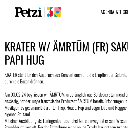
AGENDA & TICK
KRATER W/ ÅMRTÜM (FR) SAK
PAPI HUG
KRATER steht für den Ausbruch aus Konventionen und die Eruption der Gefühle,
durch die Boxen dröhnen.
Am 03.02.24 begrüssen wir ÅMRTÜM, ursprünglich aus Bordeaux stammend und 
ansässig, hat der junge französische Produzent ÅMRTÜM bereits Erfahrungen in
Musikgenres gesammelt, darunter Trap, House, Pop und sogar Dub und Reggae, 
eigenen Stil fand.
Mit einer Ausbildung als Toningenieur über drei Jahre hinweg hat er sein Wissen
Sounddesign vertieft. Bei der Entstehung eines neuen Tracks basiert sein Arbeit