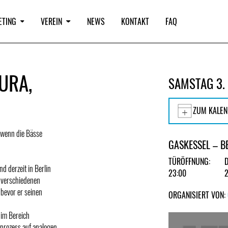
ETING
VEREIN
NEWS
KONTAKT
FAQ
URA,
SAMSTAG 3.
ZUM KALEN
 wenn die Bässe
GASKESSEL – B
TÜRÖFFNUNG:
derzeit in Berlin
23:00
 verschiedenen
bevor er seinen
ORGANISIERT VON:
 im Bereich
sprozess auf analogen