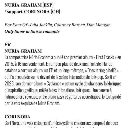
𝐍𝐔́𝐑𝐈𝐀 𝐆𝐑𝐀𝐇𝐀𝐌 (𝐄𝐒𝐏)
+ 𝐬𝐮𝐩𝐩𝐨𝐫𝐭: 𝐂𝐎𝐑𝐈 𝐍𝐎𝐑𝐀 (𝐂𝐇)
𝐹𝑜𝑟 𝐹𝑎𝑛𝑠 𝑂𝑓 : 𝐽𝑢𝑙𝑖𝑎 𝐽𝑎𝑐𝑘𝑙𝑖𝑛, 𝐶𝑜𝑢𝑟𝑡𝑛𝑒𝑦 𝐵𝑎𝑟𝑛𝑒𝑡𝑡, 𝐷𝑎𝑛 𝑀𝑎𝑛𝑔𝑎𝑛
𝑶𝒏𝒍𝒚 𝑺𝒉𝒐𝒘 𝒊𝒏 𝑺𝒖𝒊𝒔𝒔𝒆 𝒓𝒐𝒎𝒂𝒏𝒅𝒆
𝑭𝑹
𝐍𝐔́𝐑𝐈𝐀 𝐆𝐑𝐀𝐇𝐀𝐌
La compositrice Núria Graham a publié son premier album « First Tracks » en
2015, à 16 ans seulement. En un peu plus de deux ans, l’artiste irlando-
catalane a sorti un album, un EP et un long-métrage, « Does it ring a bell? »,
qui l’a propulsée sur le devant de la scène internationale folk-pop. Sorti en
2023, son dernier album « Cyclamen » est un cycle de chansons folkloriques
d’inspiration gaélique, mêlée à des intonations ibériques. Une oeuvre à
l’atmosphère rêveuse, entre piano jazzy et guitares acoustiques, le tout guidé
par la voix exquise de Núria Graham.
𝐂𝐎𝐑𝐈 𝐍𝐎𝐑𝐀
Cori Nora, une voix entourée d'un écosystème chaleureux composé de doux