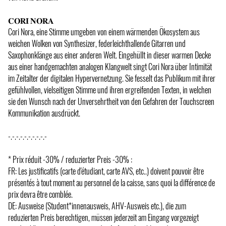
𝐂𝐎𝐑𝐈 𝐍𝐎𝐑𝐀
Cori Nora, eine Stimme umgeben von einem wärmenden Ökosystem aus
weichen Wolken von Synthesizer, federleichthallende Gitarren und
Saxophonklänge aus einer anderen Welt. Eingehüllt in dieser warmen Decke
aus einer handgemachten analogen Klangwelt singt Cori Nora über Intimität
im Zeitalter der digitalen Hypervernetzung. Sie fesselt das Publikum mit ihrer
gefühlvollen, vielseitigen Stimme und ihren ergreifenden Texten, in welchen
sie den Wunsch nach der Unversehrtheit von den Gefahren der Touchscreen
Kommunikation ausdrückt.
-.-.-.-.-.-.-.-.-.-
* Prix réduit -30% / reduzierter Preis -30% :
FR: Les justificatifs (carte d'étudiant, carte AVS, etc..) doivent pouvoir être
présentés à tout moment au personnel de la caisse, sans quoi la différence de
prix devra être comblée.
DE: Ausweise (Student*innenausweis, AHV-Ausweis etc.), die zum
reduzierten Preis berechtigen, müssen jederzeit am Eingang vorgezeigt