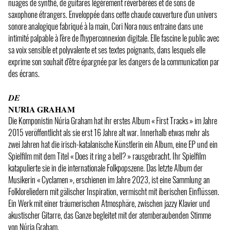
nuages de synthé, de guitares légèrement réverbérées et de sons de
saxophone étrangers. Enveloppée dans cette chaude couverture d'un univers
sonore analogique fabriqué à la main, Cori Nora nous entraine dans une
intimité palpable à l'ère de l'hyperconnexion digitale. Elle fascine le public avec
sa voix sensible et polyvalente et ses textes poignants, dans lesquels elle
exprime son souhait d'être épargnée par les dangers de la communication par
des écrans.
𝑫𝑬
𝐍𝐔́𝐑𝐈𝐀 𝐆𝐑𝐀𝐇𝐀𝐌
Die Komponistin Núria Graham hat ihr erstes Album « First Tracks » im Jahre
2015 veröffentlicht als sie erst 16 Jahre alt war. Innerhalb etwas mehr als
zwei Jahren hat die irisch-katalanische Künstlerin ein Album, eine EP und ein
Spielfilm mit dem Titel « Does it ring a bell? » rausgebracht. Ihr Spielfilm
katapulierte sie in die internationale Folkpopszene. Das letzte Album der
Musikerin « Cyclamen », erschienen im Jahre 2023, ist eine Sammlung an
Folkloreliedern mit gälischer Inspiration, vermischt mit iberischen Einflüssen.
Ein Werk mit einer träumerischen Atmosphäre, zwischen jazzy Klavier und
akustischer Gitarre, das Ganze begleitet mit der atemberaubenden Stimme
von Núria Graham.