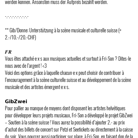
werden können. Ansonsten muss der Aufpreis bezahlt werden.
-.-.-.-.-.-.-.-.-.-
** Gib/Donne: Unterstützung à la scène musicale et culturelle suisse (+
2.-/10.-/20.-CHF)
𝑭𝑹
Vous êtes attaché·e·x·s aux musiques actuelles et surtout à Fri-Son ? Dites-le
nous avec de l’argent ! <3
Voici des options grâce à laquelle chacun·e·x peut choisir de contribuer à
l’encouragement à la scène culturelle suisse et au développement de la scène
musicale et des artistes émergent·e·x·s.
𝗚𝗶𝗯𝗭𝘄𝗲𝗶
Pour pallier au manque de moyens dont disposent les artistes helvétiques
pour développer leurs projets musicaux, Fri-Son a développé le projet GibZwei
– Soutien à la scène suisse ! Vous aurez la possibilité d’ajouter 2.- au prix
d’achat des billets de concert sur Petzi et Seetickets ou directement à la caisse
du soir. Vous pourrez aussi participer sur place, à Fri-Son, en faisant don de la