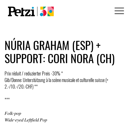
NÚRIA GRAHAM (ESP) +
SUPPORT: CORI NORA (CH)
Prix réduit / reduzierter Preis -30% *
Gib/Donne: Unterstützung à la scène musicale et culturelle suisse (+
2.-/10.-/20.-CHF) **
***
𝐹𝑜𝑙𝑘-𝑝𝑜𝑝
𝑊𝑖𝑑𝑒-𝑒𝑦𝑒𝑑 𝐿𝑒𝑓𝑡𝑓𝑖𝑒𝑙𝑑 𝑃𝑜𝑝