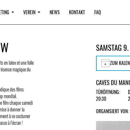
ETING
VEREIN
NEWS
KONTAKT
FAQ
OW
SAMSTAG 9.
ts en latex et une folle
ZUM KALEN
a présence magique du
CAVES DU MAN
dique des films
TÜRÖFFNUNG:
op mondial.
20:30
ce film chaque samedi
mise à donner la
ORGANISIERT VON:
vement à se costumer
asse à l’écran !