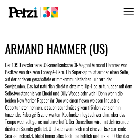
ARMAND HAMMER (US)
Der 1990 verstorbene US-amerikanische Öl-Magnat Armand Hammer war
Besitzer von dreizehn Fabergé-Eiern. Ein Superkapitalist auf der einen Seite,
auf der anderen geschäftete er mit kommunistischen Führern der
Sowjetunion. Das hat natürlich direkt nichts mit Hip-Hop zu tun, aber mit dem
Selbstverständnis von Elucid und Billy Woods sehr wohl. Denn wenn die
beiden New Yorker Rapper ihr Duo wie einen fiesen weissen Industrie-
Opportunisten nennen, ist auch soundmässig kein fröhlich vor sich hin
tanzendes Fabergé-Ei zu erwarten. Kopfnicken liegt schwer drin, aber das
Tempo wechselt gerne mal unverhofft. Der Dancefloor wird mit delirierenden
düsteren Sounds geflutet. Und auch wenn sich mal eine vor Jazz surrende
Snare durchsetzt, bleibt immer alles leicht bedrohlich und instabil. Oder das