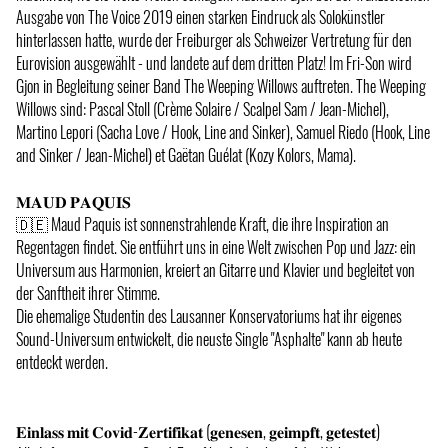
Ausgabe von The Voice 2019 einen starken Eindruck als Solokünstler
hinterlassen hatte, wurde der Freiburger als Schweizer Vertretung für den
Eurovision ausgewählt - und landete auf dem dritten Platz! Im Fri-Son wird
Gjon in Begleitung seiner Band The Weeping Willows auftreten. The Weeping
Willows sind: Pascal Stoll (Crème Solaire / Scalpel Sam / Jean-Michel),
Martino Lepori (Sacha Love / Hook, Line and Sinker), Samuel Riedo (Hook, Line
and Sinker / Jean-Michel) et Gaëtan Guélat (Kozy Kolors, Mama).
𝐌𝐀𝐔𝐃 𝐏𝐀𝐐𝐔𝐈𝐒
🇩🇪 Maud Paquis ist sonnenstrahlende Kraft, die ihre Inspiration an
Regentagen findet. Sie entführt uns in eine Welt zwischen Pop und Jazz: ein
Universum aus Harmonien, kreiert an Gitarre und Klavier und begleitet von
der Sanftheit ihrer Stimme.
Die ehemalige Studentin des Lausanner Konservatoriums hat ihr eigenes
Sound-Universum entwickelt, die neuste Single "Asphalte" kann ab heute
entdeckt werden.
𝐄𝐢𝐧𝐥𝐚𝐬𝐬 𝐦𝐢𝐭 𝐂𝐨𝐯𝐢𝐝-𝐙𝐞𝐫𝐭𝐢𝐟𝐢𝐤𝐚𝐭 (𝐠𝐞𝐧𝐞𝐬𝐞𝐧, 𝐠𝐞𝐢𝐦𝐩𝐟𝐭, 𝐠𝐞𝐭𝐞𝐬𝐭𝐞𝐭)