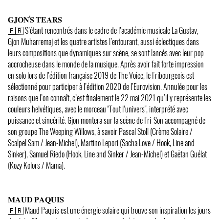
𝐆𝐉𝐎𝐍'𝐒 𝐓𝐄𝐀𝐑𝐒
🇫🇷 S’étant rencontrés dans le cadre de l’académie musicale La Gustav,
Gjon Muharremaj et les quatre artistes l’entourant, aussi éclectiques dans
leurs compositions que dynamiques sur scène, se sont lancés avec leur pop
accrocheuse dans le monde de la musique. Après avoir fait forte impression
en solo lors de l’édition française 2019 de The Voice, le Fribourgeois est
sélectionné pour participer à l’édition 2020 de l’Eurovision. Annulée pour les
raisons que l’on connaît, c’est finalement le 22 mai 2021 qu’il y représente les
couleurs helvétiques, avec le morceau "Tout l’univers", interprété avec
puissance et sincérité. Gjon montera sur la scène de Fri-Son accompagné de
son groupe The Weeping Willows, à savoir Pascal Stoll (Crème Solaire /
Scalpel Sam / Jean-Michel), Martino Lepori (Sacha Love / Hook, Line and
Sinker), Samuel Riedo (Hook, Line and Sinker / Jean-Michel) et Gaëtan Guélat
(Kozy Kolors / Mama).
𝐌𝐀𝐔𝐃 𝐏𝐀𝐐𝐔𝐈𝐒
🇫🇷 Maud Paquis est une énergie solaire qui trouve son inspiration les jours