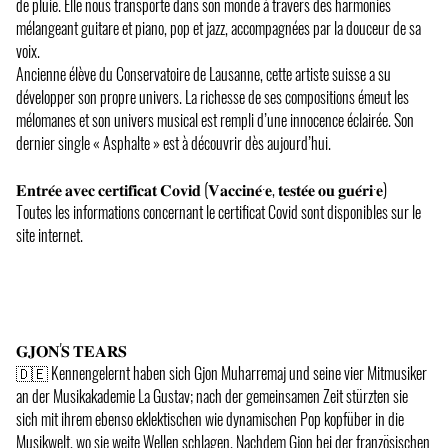
de pluie. Elle nous transporte dans son monde à travers des harmonies
mélangeant guitare et piano, pop et jazz, accompagnées par la douceur de sa
voix.
Ancienne élève du Conservatoire de Lausanne, cette artiste suisse a su
développer son propre univers. La richesse de ses compositions émeut les
mélomanes et son univers musical est rempli d’une innocence éclairée. Son
dernier single « Asphalte » est à découvrir dès aujourd’hui.
𝐄𝐧𝐭𝐫𝐞́𝐞 𝐚𝐯𝐞𝐜 𝐜𝐞𝐫𝐭𝐢𝐟𝐢𝐜𝐚𝐭 𝐂𝐨𝐯𝐢𝐝 (𝐕𝐚𝐜𝐜𝐢𝐧𝐞́·𝐞, 𝐭𝐞𝐬𝐭𝐞́𝐞 𝐨𝐮 𝐠𝐮𝐞́𝐫𝐢·𝐞)
Toutes les informations concernant le certificat Covid sont disponibles sur le
site internet.
𝐆𝐉𝐎𝐍'𝐒 𝐓𝐄𝐀𝐑𝐒
🇩🇪 Kennengelernt haben sich Gjon Muharremaj und seine vier Mitmusiker
an der Musikakademie La Gustav; nach der gemeinsamen Zeit stürzten sie
sich mit ihrem ebenso eklektischen wie dynamischen Pop kopfüber in die
Musikwelt, wo sie weite Wellen schlagen. Nachdem Gjon bei der französischen