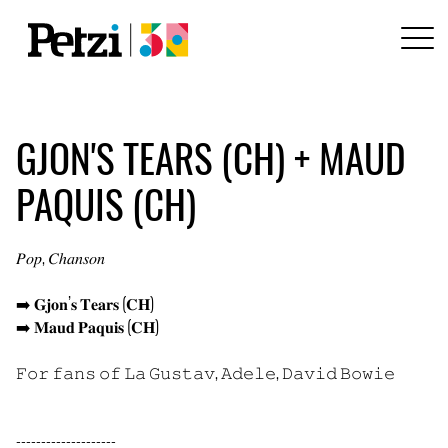
GJON'S TEARS (CH) + MAUD
PAQUIS (CH)
𝑃𝑜𝑝, 𝐶ℎ𝑎𝑛𝑠𝑜𝑛
➡️ 𝐆𝐣𝐨𝐧’𝐬 𝐓𝐞𝐚𝐫𝐬 (𝐂𝐇)
➡️ 𝐌𝐚𝐮𝐝 𝐏𝐚𝐪𝐮𝐢𝐬 (𝐂𝐇)
𝙵𝚘𝚛 𝚏𝚊𝚗𝚜 𝚘𝚏 𝙻𝚊 𝙶𝚞𝚜𝚝𝚊𝚟, 𝙰𝚍𝚎𝚕𝚎, 𝙳𝚊𝚟𝚒𝚍 𝙱𝚘𝚠𝚒𝚎
--------------------