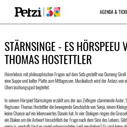
AGENDA & TICK
STÄRNSINGE - ES HÖRSPEEU 
THOMAS HOSTETTLER
Hörerlebnis mit philosophischen Fragen auf dem Sofa gestellt von Dumeng Girell 
eine Suppe und kalter Platte zum Mittagessen. Musikalisch wird der Anlass von 
Überraschungsgast begleitet.
In seinem Hörspiel Stärnsingen erzählt uns der aus Zofingen stammende Autor, 
Regisseur Thomas Hostettler die bewegende Geschichte von Sonja, einem Kleing
keine Chance auf ein lebenswertes Dasein hat. In vier Dialogen ringen die Grossel
ein Diakon um die Antwort hinsichtlich der Frage nach dem Sinn des Lebens. Gib
wenn ja, weshalb lässt er soviel unbegründetes Leid geschehen? Es sind keine a