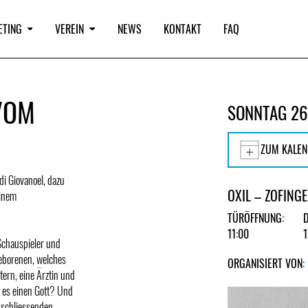
ETING
VEREIN
NEWS
KONTAKT
FAQ
VOM
SONNTAG 26
ZUM KALEN
di Giovanoel, dazu
OXIL – ZOFING
einem
TÜRÖFFNUNG:
11:00
1
Schauspieler und
eborenen, welches
ORGANISIERT VON:
tern, eine Ärztin und
t es einen Gott? Und
bschliessenden