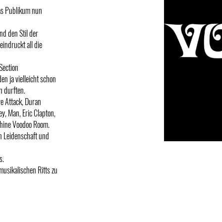
das Publikum nun
nd den Stil der
indruckt all die
Section
n ja vielleicht schon
n durften.
ve Attack, Duran
y, Man, Eric Clapton,
chine Voodoo Room.
n Leidenschaft und
s.
musikalischen Ritts zu