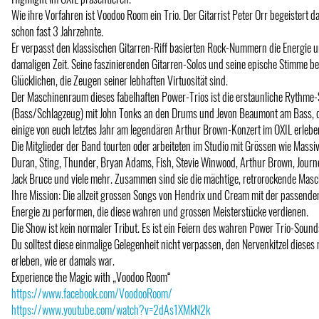
Wie ihre Vorfahren ist Voodoo Room ein Trio. Der Gitarrist Peter Orr begeistert 
schon fast 3 Jahrzehnte.
Er verpasst den klassischen Gitarren-Riff basierten Rock-Nummern die Energie u
damaligen Zeit. Seine faszinierenden Gitarren-Solos und seine epische Stimme bee
Glücklichen, die Zeugen seiner lebhaften Virtuosität sind.
Der Maschinenraum dieses fabelhaften Power-Trios ist die erstaunliche Rythme-
(Bass/Schlagzeug) mit John Tonks an den Drums und Jevon Beaumont am Bass, de
einige von euch letztes Jahr am legendären Arthur Brown-Konzert im OXIL erlebe
Die Mitglieder der Band tourten oder arbeiteten im Studio mit Grössen wie Massi
Duran, Sting, Thunder, Bryan Adams, Fish, Stevie Winwood, Arthur Brown, Journe
Jack Bruce und viele mehr. Zusammen sind sie die mächtige, retrorockende Mas
Ihre Mission: Die allzeit grossen Songs von Hendrix und Cream mit der passende
Energie zu performen, die diese wahren und grossen Meisterstücke verdienen.
Die Show ist kein normaler Tribut. Es ist ein Feiern des wahren Power Trio-Sound
Du solltest diese einmalige Gelegenheit nicht verpassen, den Nervenkitzel dieses 
erleben, wie er damals war.
Experience the Magic with „Voodoo Room“
https://www.facebook.com/VoodooRoom/
https://www.youtube.com/watch?v=2dAs1XMkN2k