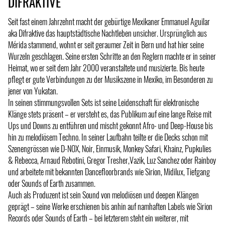
DIFRAKTIVE
Seit fast einem Jahrzehnt macht der gebürtige Mexikaner Emmanuel Aguilar
aka Difraktive das hauptstädtische Nachtleben unsicher. Ursprünglich aus
Mérida stammend, wohnt er seit geraumer Zeit in Bern und hat hier seine
Wurzeln geschlagen. Seine ersten Schritte an den Reglern machte er in seiner
Heimat, wo er seit dem Jahr 2000 veranstaltete und musizierte. Bis heute
pflegt er gute Verbindungen zu der Musikszene in Mexiko, im Besonderen zu
jener von Yukatan.
In seinen stimmungsvollen Sets ist seine Leidenschaft für elektronische
Klänge stets präsent – er versteht es, das Publikum auf eine lange Reise mit
Ups und Downs zu entführen und mischt gekonnt Afro- und Deep-House bis
hin zu melodiösem Techno. In seiner Laufbahn teilte er die Decks schon mit
Szenengrössen wie D-NOX, Noir, Einmusik, Monkey Safari, Khainz, Pupkulies
& Rebecca, Arnaud Rebotini, Gregor Tresher,Vazik, Luz Sanchez oder Rainboy
und arbeitete mit bekannten Dancefloorbrands wie Sirion, Midilux, Tiefgang
oder Sounds of Earth zusammen.
Auch als Produzent ist sein Sound von melodiösen und deepen Klängen
geprägt – seine Werke erschienen bis anhin auf namhaften Labels wie Sirion
Records oder Sounds of Earth – bei letzterem steht ein weiterer, mit