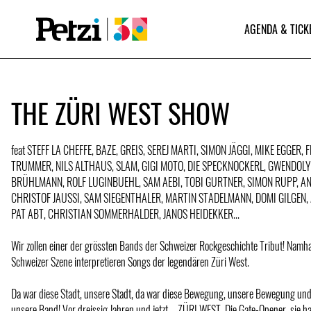
AGENDA & TICK
THE ZÜRI WEST SHOW
feat STEFF LA CHEFFE, BAZE, GREIS, SEREJ MARTI, SIMON JÄGGI, MIKE EGGER,
TRUMMER, NILS ALTHAUS, SLAM, GIGI MOTO, DIE SPECKNOCKERL, GWENDOLY
BRÜHLMANN, ROLF LUGINBUEHL, SAM AEBI, TOBI GURTNER, SIMON RUPP, A
CHRISTOF JAUSSI, SAM SIEGENTHALER, MARTIN STADELMANN, DOMI GILGEN
PAT ABT, CHRISTIAN SOMMERHALDER, JANOS HEIDEKKER...
Wir zollen einer der grössten Bands der Schweizer Rockgeschichte Tribut! Namh
Schweizer Szene interpretieren Songs der legendären Züri West.
Da war diese Stadt, unsere Stadt, da war diese Bewegung, unsere Bewegung und
unsere Band! Vor dreissig Jahren und jetzt – ZÜRI WEST. Die Gate-Opener, sie 