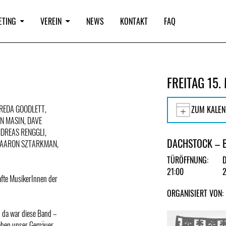
ETING
VEREIN
NEWS
KONTAKT
FAQ
FREITAG 15.
 FREDA GOODLETT,
ZUM KALEN
N MASIN, DAVE
NDREAS RENGGLI,
DACHSTOCK – 
, AARON SZTARKMAN,
TÜRÖFFNUNG:
21:00
afte MusikerInnen der
ORGANISIERT VON:
 da war diese Band –
haben unser Gemäuer