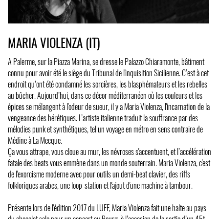
MARIA VIOLENZA (IT)
A Palerme, sur la Piazza Marina, se dresse le Palazzo Chiaramonte, bâtiment
connu pour avoir été le siège du Tribunal de l'inquisition Sicilienne. C’est à cet
endroit qu’ont été condamné les sorcières, les blasphémateurs et les rebelles
au bûcher. Aujourd’hui, dans ce décor méditerranéen où les couleurs et les
épices se mélangent à l'odeur de sueur, il y a Maria Violenza, l'incarnation de la
vengeance des hérétiques. L’artiste italienne traduit la souffrance par des
mélodies punk et synthétiques, tel un voyage en métro en sens contraire de
Médine à La Mecque.
Ça vous attrape, vous cloue au mur, les névroses s'accentuent, et l’accélération
fatale des beats vous emmène dans un monde souterrain. Maria Violenza, c'est
de l'exorcisme moderne avec pour outils un demi-beat clavier, des riffs
folkloriques arabes, une loop-station et l'ajout d'une machine à tambour.
Présente lors de l'édition 2017 du LUFF, Maria Violenza fait une halte au pays
du chocolat sale pour un concert au Bourg, à l’occasion de la sortie d’un 45t