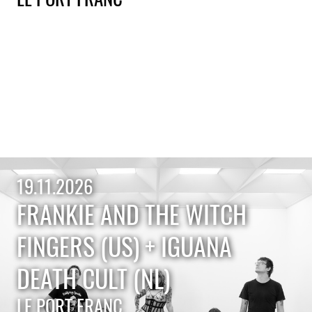
19.11.2026
FRANKIE AND THE WITCH
FINGERS (US) + IGUANA
DEATH CULT (NL)
LE PORT FRANC