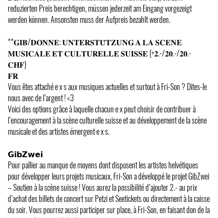
reduzierten Preis berechtigen, müssen jederzeit am Eingang vorgezeigt
werden können. Ansonsten muss der Aufpreis bezahlt werden.
**𝐆𝐈𝐁/𝐃𝐎𝐍𝐍𝐄: 𝐔𝐍𝐓𝐄𝐑𝐒𝐓𝐔̈𝐓𝐙𝐔𝐍𝐆 𝐀 𝐋𝐀 𝐒𝐂𝐄𝐍𝐄
𝐌𝐔𝐒𝐈𝐂𝐀𝐋𝐄 𝐄𝐓 𝐂𝐔𝐋𝐓𝐔𝐑𝐄𝐋𝐋𝐄 𝐒𝐔𝐈𝐒𝐒𝐄 (+𝟐.-/𝟐𝟎.-/𝟐𝟎.-
𝐂𝐇𝐅)
𝐅𝐑
Vous êtes attaché·e·x·s aux musiques actuelles et surtout à Fri-Son ? Dites-le
nous avec de l’argent ! <3
Voici des options grâce à laquelle chacun·e·x peut choisir de contribuer à
l’encouragement à la scène culturelle suisse et au développement de la scène
musicale et des artistes émergent·e·x·s.
𝗚𝗶𝗯𝗭𝘄𝗲𝗶
Pour pallier au manque de moyens dont disposent les artistes helvétiques
pour développer leurs projets musicaux, Fri-Son a développé le projet GibZwei
– Soutien à la scène suisse ! Vous aurez la possibilité d’ajouter 2.- au prix
d’achat des billets de concert sur Petzi et Seetickets ou directement à la caisse
du soir. Vous pourrez aussi participer sur place, à Fri-Son, en faisant don de la