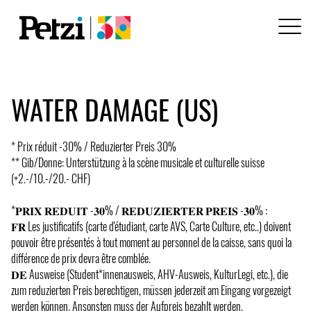
WATER DAMAGE (US)
* Prix réduit -30% / Reduzierter Preis 30%
** Gib/Donne: Unterstützung à la scène musicale et culturelle suisse
(+2.-/10.-/20.- CHF)
*𝐏𝐑𝐈𝐗 𝐑𝐄𝐃𝐔𝐈𝐓 -𝟑𝟎% / 𝐑𝐄𝐃𝐔𝐙𝐈𝐄𝐑𝐓𝐄𝐑 𝐏𝐑𝐄𝐈𝐒 -𝟑𝟎% :
𝐅𝐑 Les justificatifs (carte d'étudiant, carte AVS, Carte Culture, etc..) doivent
pouvoir être présentés à tout moment au personnel de la caisse, sans quoi la
différence de prix devra être comblée.
𝐃𝐄 Ausweise (Student*innenausweis, AHV-Ausweis, KulturLegi, etc.), die
zum reduzierten Preis berechtigen, müssen jederzeit am Eingang vorgezeigt
werden können. Ansonsten muss der Aufpreis bezahlt werden.