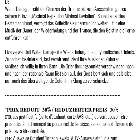
DE:
Water Damage treibt die Grenzen der Drohne bis zum Äussersten, getreu
seinem Prinzip „Maximal Repetition Minimal Deviation“. Sobald eine Idee
Gestalt annimmt, verfolgt das Kollektiv sie unermüdlich weiter – für eine
Musik der Dauer, der Wiederholung und der Trance, die den Geist in die Ferne
entführen kann.
Live verwandelt Water Damage die Wiederholung in ein hypnotisches Erlebnis.
Zunächst faszinierend, fast verwirrend, zieht ihre Musik den Zuhörer
schliesslich völlig in ihren Bann. Die Orientierungspunkte verschwinden nach
und nach, der rationale Raum löst sich auf, der Geist leert sich und es bleibt
nur noch das überwältigende Gefühl, im Klang zu verschmelzen.
--------------------------------------------------------------------------
*𝐏𝐑𝐈𝐗 𝐑𝐄𝐃𝐔𝐈𝐓 -𝟑𝟎% / 𝐑𝐄𝐃𝐔𝐙𝐈𝐄𝐑𝐓𝐄𝐑 𝐏𝐑𝐄𝐈𝐒 -𝟑𝟎% :
𝐅𝐑 Les justificatifs (carte d'étudiant, carte AVS, etc..) doivent pouvoir être
présentés à tout moment au personnel de la caisse, sans quoi la différence de
prix devra être comblée.
𝐃𝐄 Ausweise (Student*innenausweis, AHV-Ausweis etc.), die zum