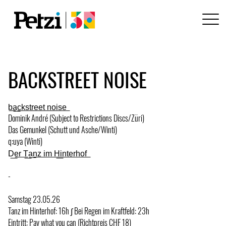
BACKSTREET NOISE
b͟a͟c͟k͟s͟t͟r͟e͟e͟t͟ ͟n͟o͟i͟s͟e͟
Dominik André (Subject to Restrictions Discs/Züri)
Das Gemunkel (Schutt und Asche/Winti)
q:uya (Winti)
D͟e͟r͟ ͟T͟a͟n͟z͟ ͟i͟m͟ ͟H͟i͟n͟t͟e͟r͟h͟o͟f͟
-
Samstag 23.05.26
Tanz im Hinterhof: 16h ∫ Bei Regen im Kraftfeld: 23h
Eintritt: Pay what you can (Richtpreis CHF 18)